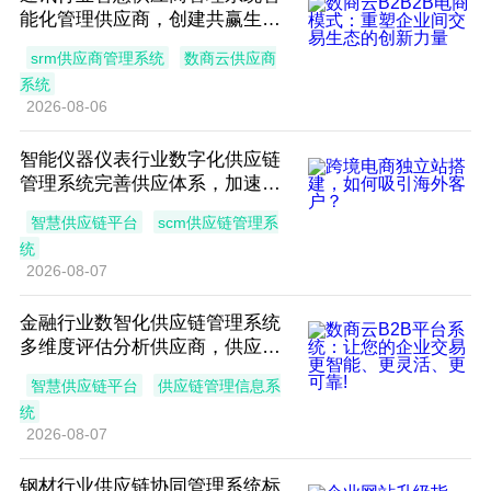
能化管理供应商，创建共赢生态
供应链平台
srm供应商管理系统
数商云供应商
系统
2026-08-06
智能仪器仪表行业数字化供应链
管理系统完善供应体系，加速企
业智慧供应链平台转型
智慧供应链平台
scm供应链管理系
统
2026-08-07
金融行业数智化供应链管理系统
多维度评估分析供应商，供应链
平台赋能智能金融变革
智慧供应链平台
供应链管理信息系
统
2026-08-07
钢材行业供应链协同管理系统标