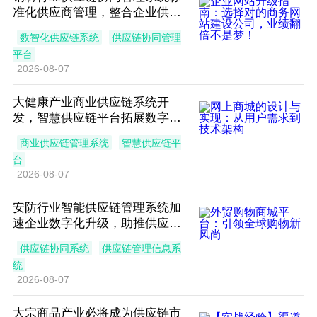
准化供应商管理，整合企业供应
链平台采购业务
数智化供应链系统
供应链协同管理
平台
2026-08-07
大健康产业商业供应链系统开
发，智慧供应链平台拓展数字化
大健康市场新机遇
商业供应链管理系统
智慧供应链平
台
2026-08-07
安防行业智能供应链管理系统加
速企业数字化升级，助推供应链
平台一体化协同发展
供应链协同系统
供应链管理信息系
统
2026-08-07
大宗商品产业必将成为供应链市