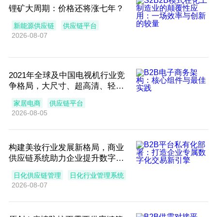
锂矿大周期：价格还将涨七年？
新能源供应链
供应链平台
2026-08-07
2021年全球及中国电视机行业竞
争格局，大尺寸、超高清、轻薄
化是发展方向「图」
家居电商
供应链平台
2026-08-05
构建美妆行业发展新格局，商业
供应链系统助力企业提升数字化
运营能力
日化供应链管理
日化行业管理系统
2026-08-07