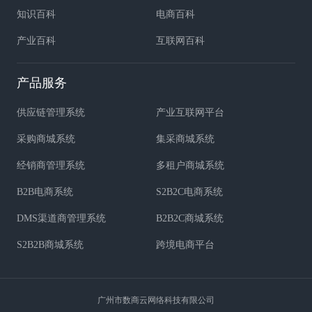
知识百科
电商百科
产业百科
互联网百科
产品服务
供应链管理系统
产业互联网平台
采购商城系统
集采商城系统
经销商管理系统
多租户商城系统
B2B电商系统
S2B2C电商系统
DMS渠道商管理系统
B2B2C商城系统
S2B2B商城系统
跨境电商平台
广州市数商云网络科技有限公司