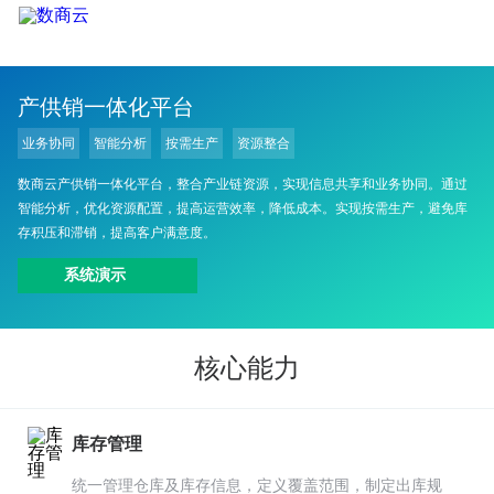
产供销一体化平台
业务协同
智能分析
按需生产
资源整合
数商云产供销一体化平台，整合产业链资源，实现信息共享和业务协同。通过
智能分析，优化资源配置，提高运营效率，降低成本。实现按需生产，避免库
存积压和滞销，提高客户满意度。
系统演示
核心能力
库存管理
统一管理仓库及库存信息，定义覆盖范围，制定出库规