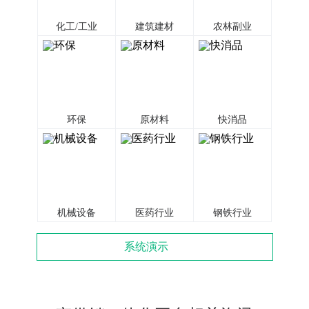
化工/工业
建筑建材
农林副业
环保
原材料
快消品
机械设备
医药行业
钢铁行业
系统演示