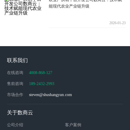
能现代农业产业链升级
2026-01-23
联系我们
在线咨询
4008-868-127
售前咨询
189-2432-2993
市场合作
steven@shushangyun.com
关于数商云
公司介绍
客户案例