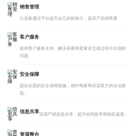
销售管理
让卖家通过平台提升自己的影响力，提高产品销售量
客户服务
提供客户服务支持，解决买家和卖家在交易过程中出现的
问题;
安全保障
提供全面的安全保障措施，保护商家和买卖双方的合法权
益。
信息共享
实现产销信息共享，提升协同效率和响应速度。
资源整合