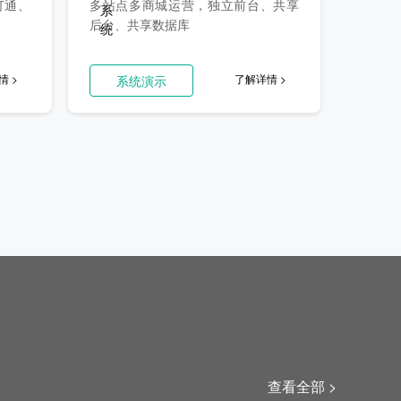
打通、
多站点多商城运营，独立前台、共享
后台、共享数据库
情 >
了解详情 >
系统演示
查看全部 >