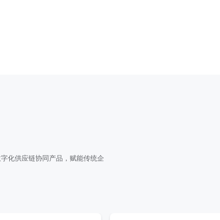
捷
开放
aaS能力，帮助企业敏捷高效交付
数商云系统满足端到端的服务能
数字化供应链协同产品，赋能传统企