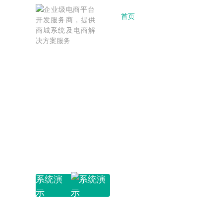
首页
产品中心
行
订货平台（基础版/企业
企业AI知识库管理系统
AI智能体开发/搭建服务
B2B电子商务系统
数商云订货平台是一款专为大中企业及经销商打造，
数商云企业AI知识库管理系统，深度融合AI技术，
数商云AI智能体开发服务，依托成熟技术架构与标准
构建全渠道、全生命周期、全链条的B2B电子商务体
供基础版和企业版两个标准化系统产品；平台简单易
识，实现秒级智能检索；支持知识动态更新与共享，
署到持续优化的全周期支持。采用模块化架构，支持
力，适用于撮合交易、集采、自营联营、授权等模式，
商生命周期。运营激励措施助力经销商积极在线下单
求，为企业决策提供有力支撑，赋能高效运营。
构建专属智能体，实现业务智能化升级。
率、降低成本！
系统演
系统演
系统演
系统演
系统演
系统演
系统演
系统演
了解详情
了解详情
了解详情
了解详情
了解详情
了解详情
了解详情
了解详情
示
示
示
示
示
示
示
示