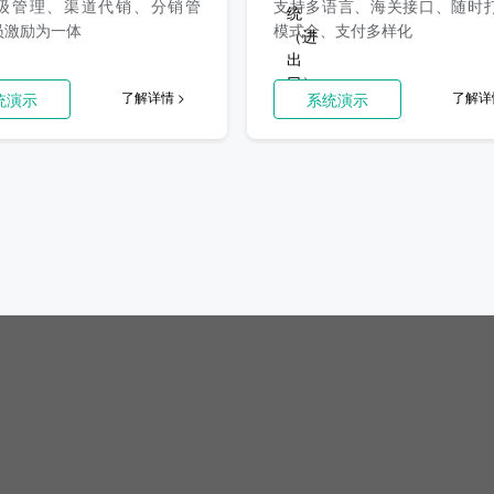
级管理、渠道代销、分销管
支持多语言、海关接口、随时
员激励为一体
模式全、支付多样化
了解详情 >
了解详
统演示
系统演示