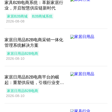
家具B2B电商系统：革新家居行
业，开启智慧供应链新时代
家居B2B商城
B2B商城系统
2026-08-08
家居日用品B2B电商采销一体化
管理系统解决方案
家居日用品B2B电商
2026-08-10
家居日用品B2B电商平台的崛
起：重塑供应链，引领行业变革
与创新
家居日用品B2B电商
2026-08-10