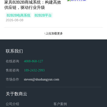
家具B2B2B商城系统：构建高效
供应链，驱动行业升级
B2B2B电商系统
B2B2B平台
2026-08-08
↑上拉加载更多
联系我们
在线咨询
4008-868-127
售前咨询
189-2432-2993
市场合作
steven@shushangyun.com
关于数商云
公司介绍
客户案例