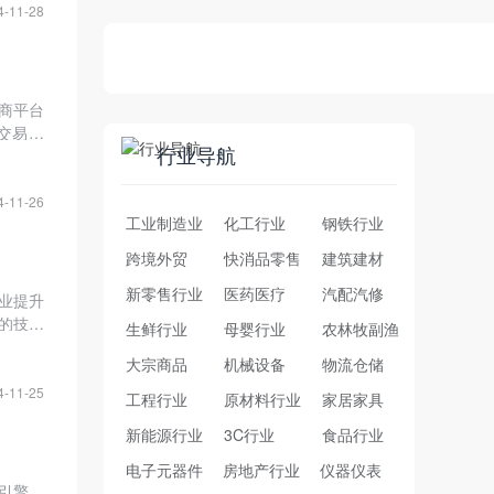
4-11-28
商平台
交易成
行业导航
，通过
4-11-26
工业制造业
化工行业
钢铁行业
跨境外贸
快消品零售
建筑建材
新零售行业
医药医疗
汽配汽修
业提升
的技术
生鲜行业
母婴行业
农林牧副渔
助力企
大宗商品
机械设备
物流仓储
4-11-25
工程行业
原材料行业
家居家具
新能源行业
3C行业
食品行业
电子元器件
房地产行业
仪器仪表
要引擎。