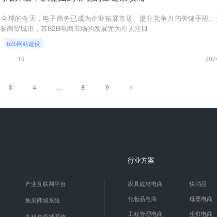
卷全球的今天，电子商务已成为企业拓展市场、提升竞争力的关键手段。
要商贸城市，其B2B电商市场的发展尤为引人注目。
b2b网站建设
19
202
3
4
...
8
9
>
行业方案
产业互联网平台
家具建材电商
快消品
化妆品电商
母婴电商
集采商城系统
工程管理电商
生鲜电商
多租户商城系统