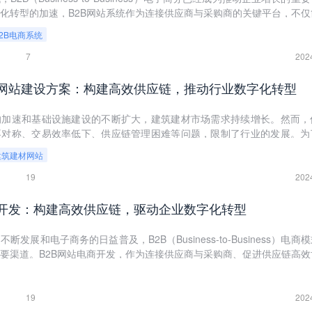
化转型的加速，B2B网站系统作为连接供应商与采购商的关键平台，不仅
业带来了前所未有的市场机遇。本文将深入探讨一站式B2B网站系统如何
B2B电商系统
，通过技术创新、效率提升、市场拓展和客户体验优化等多维度，揭示其
7
202
B网站建设方案：构建高效供应链，推动行业数字化转型
的加速和基础设施建设的不断扩大，建筑建材市场需求持续增长。然而，
不对称、交易效率低下、供应链管理困难等问题，限制了行业的发展。为
个高效、透明、便捷的建筑建材B2B网站成为行业转型升级的关键。本文
建筑建材网站
B网站的建设方案，包括需求分析、功能设计、技术实现、运营策略等方面
者提供有价值的参考。
19
202
商开发：构建高效供应链，驱动企业数字化转型
发展和电子商务的日益普及，B2B（Business-to-Business）电商
要渠道。B2B网站电商开发，作为连接供应商与采购商、促进供应链高效
成为企业数字化转型的重要抓手。本文将从B2B电商的基本概念出发，深
发的核心要素、技术挑战、解决方案及未来趋势，旨在为企业提供一套全面的
力企业在激烈的市场竞争中脱颖而出。
19
202