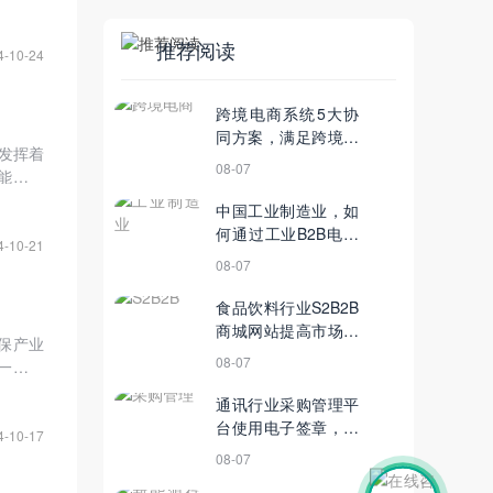
推荐阅读
4-10-24
跨境电商系统5大协
同方案，满足跨境平
正发挥着
台进出口业务、供应
08-07
能和服
链管理需求
能、特
中国工业制造业，如
何通过工业B2B电子
4-10-21
平台转型
08-07
食品饮料行业S2B2B
商城网站提高市场集
保产业
中度，推动电商产业
08-07
一背景
新增长
企业实
通讯行业采购管理平
在未来
台使用电子签章，推
4-10-17
动采购合同电子化
08-07