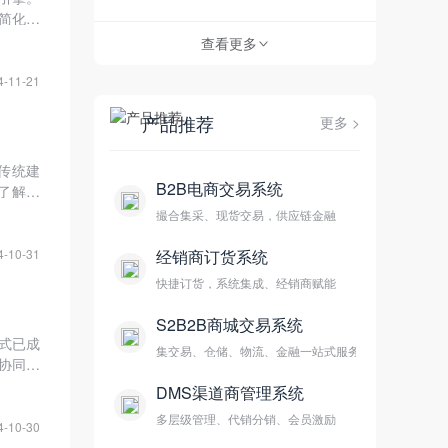
简化了
成为企
查看更多
>
对企业
4-11-21
产品推荐
更多 >
传统建
B2B电商交易系统
了解决
将详细
撮合集采、现货交易，供应链金融
，以期
经销商订货系统
4-10-31
快捷订货，系统集成、经销商赋能
S2B2B商城交易系统
模式已成
集交易、仓储、物流、金融一站式服务
协同的
入探讨
DMS渠道商管理系统
B2B
多层级管理、代销分销、会员激励
4-10-30