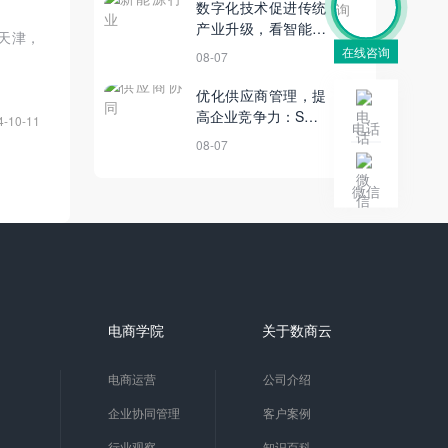
数字化技术促进传统
产业升级，看智能供
天津，
应链系统如何赋能锂
在线咨询
08-07
电池制造业降本增效
优化供应商管理，提
高企业竞争力：SRM
4-10-11
电话
供应商系统在大健康
08-07
行业的应用
微信
电商学院
关于数商云
电商运营
公司介绍
企业协同管理
客户案例
行业观察
知识百科