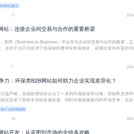
b2b网站建设
11
202
B网站：连接企业间交易与合作的重要桥梁
2B（Business-to-Business）平台作为企业间交易与合作的桥梁，
用。这些平台不仅促进了供应链的透明化和高效化，还通过提供丰富的功
数字化转型和升级。本文将深入探讨供应企业B2B网站的定义、主要功
势以及实际应用，以期为相关企业提供参考和借鉴。
7
202
争力：环保类B2B网站如何助力企业实现差异化？
题日益严峻，各国政府纷纷出台了一系列环保政策和法规，鼓励和支持环
业因此迎来了前所未有的发展机遇，同时也面临着激烈的市场竞争。在这
网站应运而生，不仅为环保企业提供了交易和信息交流的在线平台，还成为
环保行业B2B电商
要工具。本文将深入探讨环保类B2B网站如何助力企业实现差异化，以及
19
202
商网站开发：从蓝图到市场的全链条攻略