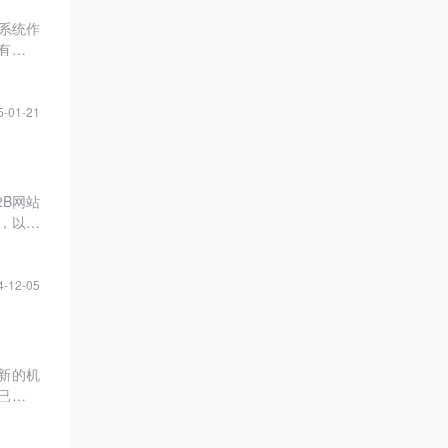
站系统作
有关键
5-01-21
B网站
，以及
4-12-05
新的机
已经超
，传统
展。