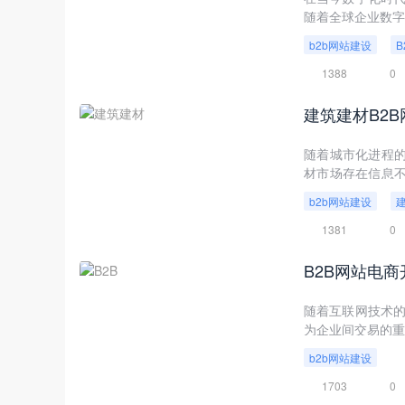
随着全球企业数字
交易流程，还为企
b2b网站建设
业增长的加速器
发展的深远影响。
1388
0
建筑建材B2
随着城市化进程
材市场存在信息
这些问题，构建一
b2b网站建设
介绍建筑建材B2
为相关企业和开发
1381
0
B2B网站电
随着互联网技术的不断
为企业间交易的重
关键环节，正逐步
b2b网站建设
B2B网站电商开
电商开发指南，助
1703
0