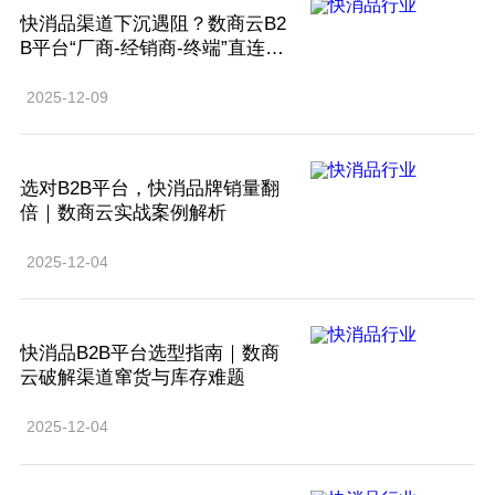
快消品渠道下沉遇阻？数商云B2
B平台“厂商-经销商-终端”直连模
式破局增长
2025-12-09
选对B2B平台，快消品牌销量翻
倍｜数商云实战案例解析
2025-12-04
快消品B2B平台选型指南｜数商
云破解渠道窜货与库存难题
2025-12-04