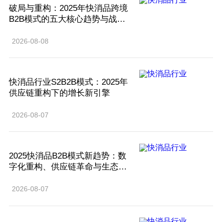
破局与重构：2025年快消品跨境
B2B模式的五大核心趋势与战略
转型
2026-08-08
快消品行业S2B2B模式：2025年
供应链重构下的增长新引擎
2026-08-07
2025快消品B2B模式新趋势：数
字化重构、供应链革命与生态化
突围
2026-08-07