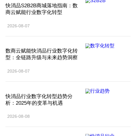
快消品S2B2B商城落地指南：数
商云赋能行业数字化转型
2026-08-07
​数商云赋能快消品行业数字化转
型：全链路升级与未来趋势洞察
2026-08-07
快消品行业数字化转型趋势分
析：2025年的变革与机遇
2026-08-08