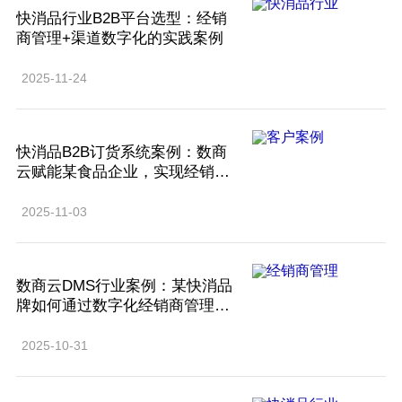
快消品行业B2B平台选型：经销
商管理+渠道数字化的实践案例
2025-11-24
​快消品B2B订货系统案例：数商
云赋能某食品企业，实现经销商
高效管理
2025-11-03
​数商云DMS行业案例：某快消品
牌如何通过数字化经销商管理逆
势增长
2025-10-31