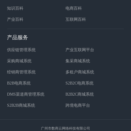
知识百科
电商百科
产业百科
互联网百科
产品服务
供应链管理系统
产业互联网平台
采购商城系统
集采商城系统
经销商管理系统
多租户商城系统
B2B电商系统
S2B2C电商系统
DMS渠道商管理系统
B2B2C商城系统
S2B2B商城系统
跨境电商平台
广州市数商云网络科技有限公司