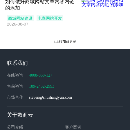
如何做好商城网站文章内容内链
的添加
商城网站建设
电商网站开发
2026-08-07
↑上拉加载更多
联系我们
在线咨询
4008-868-127
售前咨询
189-2432-2993
市场合作
steven@shushangyun.com
关于数商云
公司介绍
客户案例