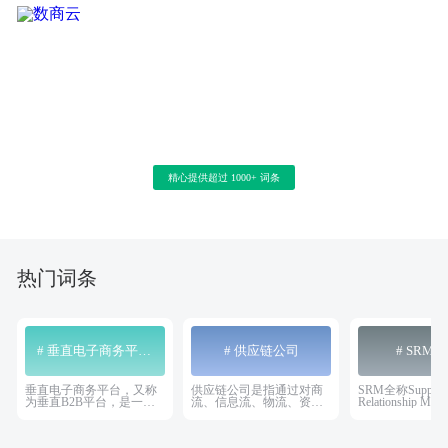
数商云知识百科
精心提供超过 1000+ 词条
热门词条
# 垂直电子商务平台主要特征
# 供应链公司
# SRM
垂直电子商务平台，又称
供应链公司是指通过对商
SRM全称Supplie
为垂直B2B平台，是一种
流、信息流、物流、资金
Relationship Ma
以特定行业或领域的商品
流的控制，从采购原材料
即供应商关系管理
和服务为主要对象，通过
开始，制成中间产品以及
管理系统即供应
信息汇聚、交换和流通等
最终产品，最后由销售网
理系统。