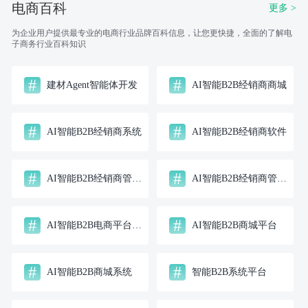
方式，为中小企业提供全
络把产品送到消费者手中
电商百科
更多 >
面的电子商务解决方案的
的将供应商，制造商，分
平台。在当今的电子商务
销商，零售商，直到最终
时代，垂直电子商务平台
用户连成一个整体的功能
为企业用户提供最专业的电商行业品牌百科信息，让您更快捷，全面的了解电
正逐渐成为推动行业创新
网络结构公司；
和变革的重要力量。本文
子商务行业百科知识
将深入探讨垂直电子商务
平台的主要特征。
#
#
建材Agent智能体开发
AI智能B2B经销商商城
#
#
AI智能B2B经销商系统
AI智能B2B经销商软件
#
#
AI智能B2B经销商管理系统
AI智能B2B经销商管理平台
#
#
AI智能B2B电商平台部署
AI智能B2B商城平台
#
#
AI智能B2B商城系统
智能B2B系统平台