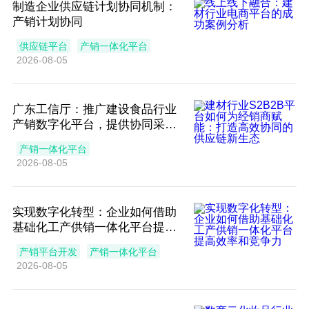
制造企业供应链计划协同机制：
产销计划协同
供应链平台
产销一体化平台
2026-08-05
广东工信厅：推广建设食品行业
产销数字化平台，提供协同采
购、供应链金融等服务
产销一体化平台
2026-08-05
实现数字化转型：企业如何借助
基础化工产供销一体化平台提高
效率和竞争力
产销平台开发
产销一体化平台
2026-08-05