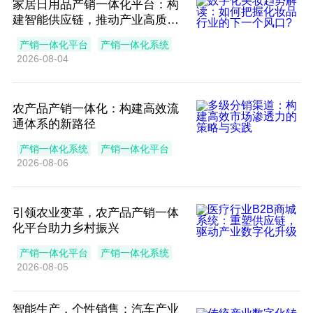
家居日用品产销一体化平台：构
建智能供应链，推动产业高质量
发展
产销一体化平台
产销一体化系统
2026-08-04
农产品产销一体化：构建高效流
通体系的新路径
产销一体化系统
产销一体化平台
2026-08-06
引领农业变革，农产品产销一体
化平台助力乡村振兴
产销一体化平台
产销一体化系统
2026-08-05
智能生产，个性销售：汽车产业