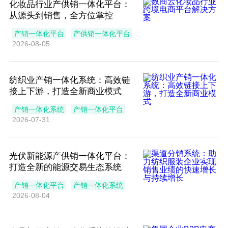
化妆品行业产供销一体化平台：
从源头到销售，全方位掌控
产销一体化平台
产供销一体化平台
2026-08-05
纺织业产销一体化系统：高效链
接上下游，打造全新商业模式
产销一体化系统
产销一体化平台
2026-07-31
光伏新能源产供销一体化平台：
打造全新的能源交易生态系统
产销一体化平台
产销一体化系统
2026-08-04