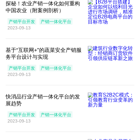
探秘！农业产销一体化如何重构
中国农业（附案例剖析）
产销平台开发
产销一体化平台
2023-09-13
基于“互联网+”的蔬菜安全产销服
务平台设计与实现
产销平台开发
产销一体化平台
2023-09-13
快消品行业产销一体化平台的发
展趋势
产销平台开发
产销一体化平台
2023-09-13