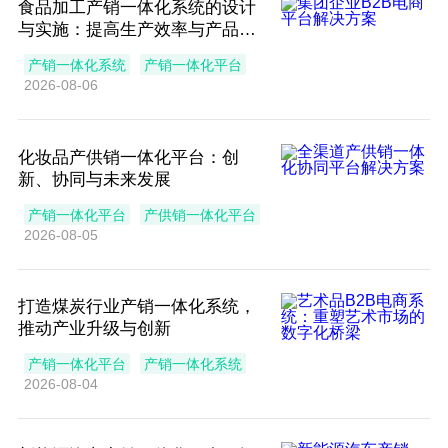
食品加工产销一体化系统的设计
与实施：提高生产效率与产品质
量
产销一体化系统
产销一体化平台
2026-08-06
化妆品产供销一体化平台：创
新、协同与未来发展
产销一体化平台
产供销一体化平台
2026-08-05
打造煤炭行业产销一体化系统，
推动产业升级与创新
产销一体化平台
产销一体化系统
2026-08-04