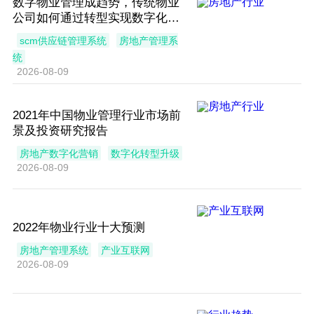
数字物业管理成趋势，传统物业
公司如何通过转型实现数字化蝶
变？
scm供应链管理系统
房地产管理系
统
2026-08-09
2021年中国物业管理行业市场前
景及投资研究报告
房地产数字化营销
数字化转型升级
2026-08-09
2022年物业行业十大预测
房地产管理系统
产业互联网
2026-08-09