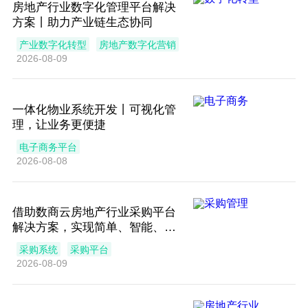
房地产行业数字化管理平台解决
方案丨助力产业链生态协同
产业数字化转型
房地产数字化营销
2026-08-09
一体化物业系统开发丨可视化管
理，让业务更便捷
电子商务平台
2026-08-08
借助数商云房地产行业采购平台
解决方案，实现简单、智能、合
规的采购
采购系统
采购平台
2026-08-09