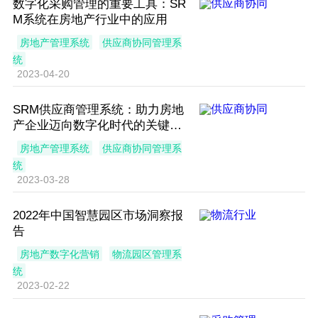
数字化采购管理的重要工具：SR
M系统在房地产行业中的应用
房地产管理系统
供应商协同管理系
统
2023-04-20
SRM供应商管理系统：助力房地
产企业迈向数字化时代的关键一
步
房地产管理系统
供应商协同管理系
统
2023-03-28
2022年中国智慧园区市场洞察报
告
房地产数字化营销
物流园区管理系
统
2023-02-22