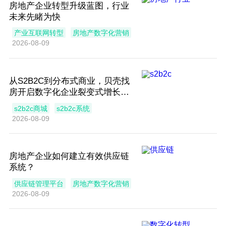
房地产企业转型升级蓝图，行业
未来先睹为快
产业互联网转型
房地产数字化营销
2026-08-09
从S2B2C到分布式商业，贝壳找
房开启数字化企业裂变式增长密
码
s2b2c商城
s2b2c系统
2026-08-09
房地产企业如何建立有效供应链
系统？
供应链管理平台
房地产数字化营销
2026-08-09