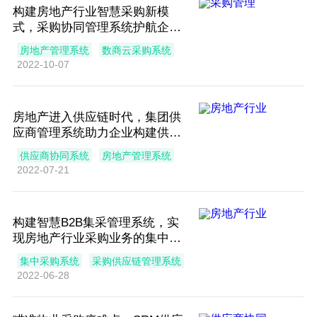
构建房地产行业智慧采购新模
式，采购协同管理系统护航企业
采购数字化转型
房地产管理系统
数商云采购系统
2022-10-07
房地产进入供应链时代，集团供
应商管理系统助力企业构建供应
商全生命周期管理机制
供应商协同系统
房地产管理系统
2022-07-21
构建智慧B2B集采管理系统，实
现房地产行业采购业务的集中管
控
集中采购系统
采购供应链管理系统
2022-06-28