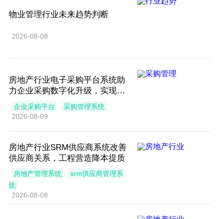
物业管理行业未来趋势判断
2026-08-08
房地产行业电子采购平台系统助
力企业采购数字化升级，实现降
本增效
企业采购平台
采购管理系统
2026-08-09
房地产行业SRM供应商系统改善
供应商关系，工程营造降本提质
房地产管理系统
srm供应商管理系
统
2026-08-08