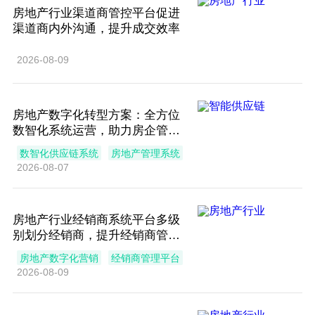
房地产行业渠道商管控平台促进
渠道商内外沟通，提升成交效率
2026-08-09
房地产数字化转型方案：全方位
数智化系统运营，助力房企管控
实效提升
数智化供应链系统
房地产管理系统
2026-08-07
房地产行业经销商系统平台多级
别划分经销商，提升经销商管理
品质
房地产数字化营销
经销商管理平台
2026-08-09