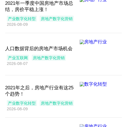
2021年一季度中国房地产市场总
结，房价平稳上涨！
产业数字化转型
房地产数字化营销
2026-08-09
人口数据背后的房地产市场机会
产业互联网
房地产数字化营销
2026-08-07
2021年之后，房地产行业有这25
个趋势！
产业数字化转型
房地产数字化营销
2026-08-09