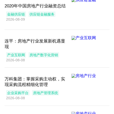
2020年中国房地产行业融资总结
金融供应链
供应链金融服务
2026-08-09
连平：房地产行业发展新机遇显
现
产业互联网
房地产数字化营销
2026-08-08
万科集团：掌握采购主动权，实
现采购流程精细化管理
企业采购平台
房地产管理系统
2026-08-08