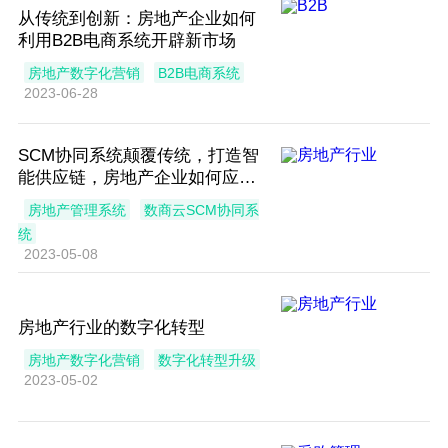
从传统到创新：房地产企业如何
利用B2B电商系统开辟新市场
房地产数字化营销
B2B电商系统
2023-06-28
SCM协同系统颠覆传统，打造智
能供应链，房地产企业如何应
对？
房地产管理系统
数商云SCM协同系
统
2023-05-08
房地产行业的数字化转型
房地产数字化营销
数字化转型升级
2023-05-02