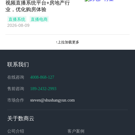
视频直播系统平台+房地产行
业，优化购房体验
直播系统
直播电商
2026-08-09
↑上拉加载更多
联系我们
在线咨询
4008-868-127
售前咨询
189-2432-2993
市场合作
steven@shushangyun.com
关于数商云
公司介绍
客户案例