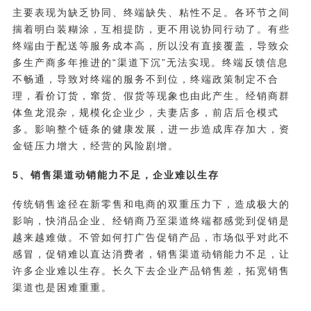
主要表现为缺乏协同、终端缺失、粘性不足。各环节之间
揣着明白装糊涂，互相提防，更不用说协同行动了。有些
终端由于配送等服务成本高，所以没有直接覆盖，导致众
多生产商多年推进的“渠道下沉”无法实现。终端反馈信息
不畅通，导致对终端的服务不到位，终端政策制定不合
理，看价订货，窜货、假货等现象也由此产生。经销商群
体鱼龙混杂，规模化企业少，夫妻店多，前店后仓模式
多。影响整个链条的健康发展，进一步造成库存加大，资
金链压力增大，经营的风险剧增。
5、销售渠道动销能力不足，企业难以生存
传统销售途径在新零售和电商的双重压力下，造成极大的
影响，快消品企业、经销商乃至渠道终端都感觉到促销是
越来越难做。不管如何打广告促销产品，市场似乎对此不
感冒，促销难以直达消费者，销售渠道动销能力不足，让
许多企业难以生存。长久下去企业产品销售差，拓宽销售
渠道也是困难重重。