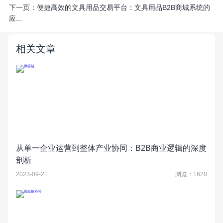
下一页：
便捷高效的文具用品交易平台：文具用品B2B商城系统的
应...
相关文章
从单一企业运营到整体产业协同：B2B商业逻辑的深度
剖析
2023-09-21
浏览：1620