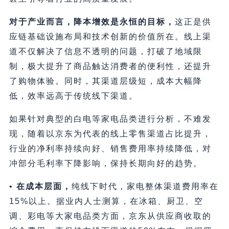
对于产业而言，降本增效是永恒的目标，
这正是供
应链基础设施布局和技术创新的价值所在。线上渠
道不仅解决了信息不透明的问题，打破了地域限
制，极大提升了商品触达消费者的便利性，还提升
了购物体验。同时，其渠道层级短，成本大幅降
低，效率远高于传统线下渠道。
如果针对典型的白电等家电品类进行分析，不难发
现，随着以京东为代表的线上零售渠道占比提升，
行业的净利率持续向好、销售费用率持续降低，对
冲部分毛利率下降影响，保持长期向好的趋势。
•
在成本层面，
纯线下时代，家电整体渠道费用率在
15%以上。据业内人士测算，在冰箱、厨卫、空
调、彩电等大家电品类方面，京东从供应商收取的