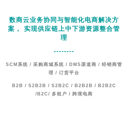
数商云业务协同与智能化电商解决方
案， 实现供应链上中下游资源整合管
理
--------
SCM系统 / 采购商城系统 / DMS渠道商 / 经销商管
理 / 订货平台
B2B / S2B2B / S2B2C / B2B2B / B2B2C
/B2C/ 多租户 / 跨境电商