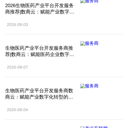
2026生物医药产业平台开发服务
商推荐|数商云：赋能产业数字化
转型的专业伙伴
2026-08-03
生物医药产业平台开发服务商推
荐|数商云：赋能医药企业数字化
转型的专业伙伴
2026-08-07
生物医药产业平台开发服务商数
商云：赋能产业数字化转型的核
心力量
2026-08-04