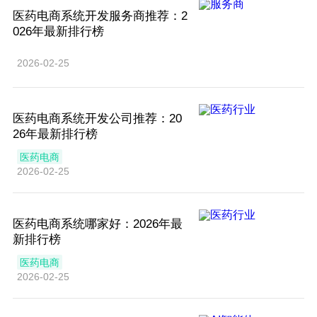
医药电商系统开发服务商推荐：2
026年最新排行榜
2026-02-25
医药电商系统开发公司推荐：20
26年最新排行榜
医药电商
2026-02-25
医药电商系统哪家好：2026年最
新排行榜
医药电商
2026-02-25