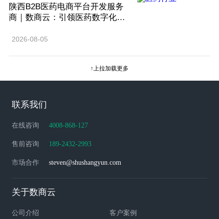
​陕西B2B医药电商平台开发服务
商｜数商云：引领医药数字化升
级，打造智慧医药供应链
2026-08-05
↑上拉加载更多
联系我们
在线咨询
4008-868-127
售前咨询
189-2432-2993
市场合作
steven@shushangyun.com
关于数商云
公司介绍
客户案例