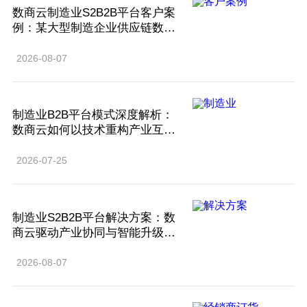
数商云制造业S2B2B平台客户案
例：某大型制造企业供应链数字
化升级实践
2026-08-07
制造业B2B平台模式深度解析：
数商云如何以技术重构产业互联
生态
2026-07-25
制造业S2B2B平台解决方案：数
商云驱动产业协同与智能升级的
深度实践
2026-08-07