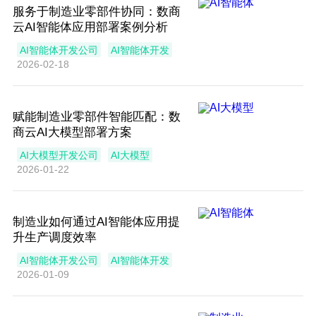
服务于制造业零部件协同：数商
云AI智能体应用部署案例分析
AI智能体开发公司
AI智能体开发
2026-02-18
赋能制造业零部件智能匹配：数
商云AI大模型部署方案
AI大模型开发公司
AI大模型
2026-01-22
制造业如何通过AI智能体应用提
升生产调度效率
AI智能体开发公司
AI智能体开发
2026-01-09