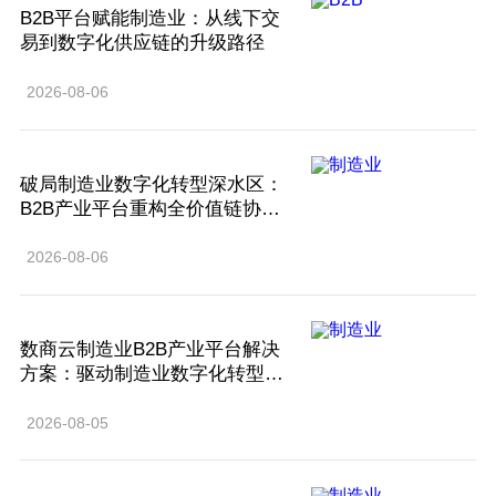
B2B平台赋能制造业：从线下交
易到数字化供应链的升级路径
2026-08-06
破局制造业数字化转型深水区：
B2B产业平台重构全价值链协同
与价值网络
2026-08-06
数商云制造业B2B产业平台解决
方案：驱动制造业数字化转型新
引擎
2026-08-05