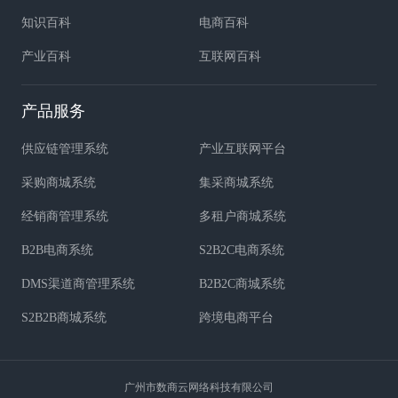
知识百科
电商百科
产业百科
互联网百科
产品服务
供应链管理系统
产业互联网平台
采购商城系统
集采商城系统
经销商管理系统
多租户商城系统
B2B电商系统
S2B2C电商系统
DMS渠道商管理系统
B2B2C商城系统
S2B2B商城系统
跨境电商平台
广州市数商云网络科技有限公司