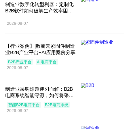
制造业数字化转型利器：定制化
B2B软件如何破解生产效率困
局？
2026-08-07
【行业案例】|数商云紧固件制造
业B2B产业平台+AI应用案例分享
B2B产业平台
AI电商平台
2026-08-07
制造业采购难题迎刃而解：B2B
电商系统智能寻源，如何将采购
周期缩短 50%？
智能B2B电商平台
B2B电商系统
2026-08-07