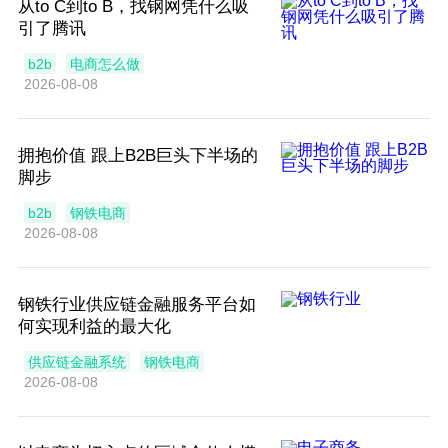
从to C到to B，找钢网凭什么吸
引了腾讯
b2b
电商怎么做
2026-08-08
拥抱价值 跟上B2B巨头下半场的
脚步
b2b
钢铁电商
2026-08-08
钢铁行业供应链金融服务平台如
何实现利益的最大化
供应链金融系统
钢铁电商
2026-08-08