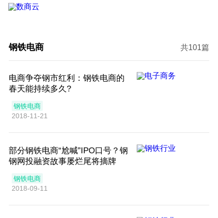
钢铁电商
共101篇
电商争夺钢市红利：钢铁电商的
春天能持续多久?
钢铁电商
2018-11-21
部分钢铁电商“尬喊”IPO口号？钢
钢网投融资故事屡烂尾将摘牌
钢铁电商
2018-09-11