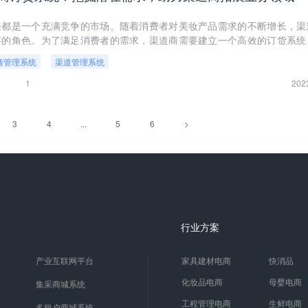
来都是一个充满竞争的市场。随着消费者对美妆产品需求的不断增长，渠
要的角色。为了满足消费者的需求，渠道商需要建立一个高效的订货系统
、优化供应链和提高销售业绩。本文将对美妆行业渠道商订货系统进行
商管理系统
渠道管理系统
潜在需求，助力渠道商拓展业务领域。
1
202
3
4
...
5
6
>
行业方案
产业互联网平台
家具建材电商
快消品
化妆品电商
母婴电商
集采商城系统
工程管理电商
生鲜电商
多租户商城系统