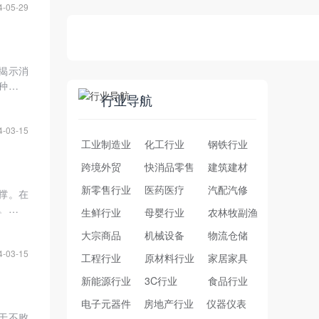
4-05-29
揭示消
种集成
行业导航
方面探
4-03-15
工业制造业
化工行业
钢铁行业
跨境外贸
快消品零售
建筑建材
新零售行业
医药医疗
汽配汽修
撑。在
。本文
生鲜行业
母婴行业
农林牧副渔
何通过
大宗商品
机械设备
物流仓储
4-03-15
工程行业
原材料行业
家居家具
新能源行业
3C行业
食品行业
电子元器件
房地产行业
仪器仪表
于不败