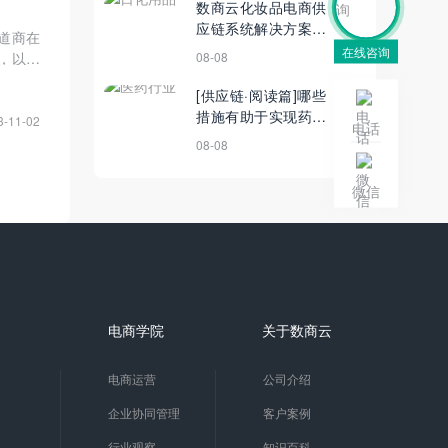
数商云化妆品电商供
应链系统解决方案：
道商在
区块链+物联网技
在线咨询
08-08
，以便
术，提高化妆品防伪
深度分
溯源等级
[供应链·阅读篇]哪些
措施有助于实现药品
3-11-02
电话
供应链韧性?
08-08
微信
电商学院
关于数商云
电商运营
公司介绍
企业协同管理
客户案例
行业观察
知识百科