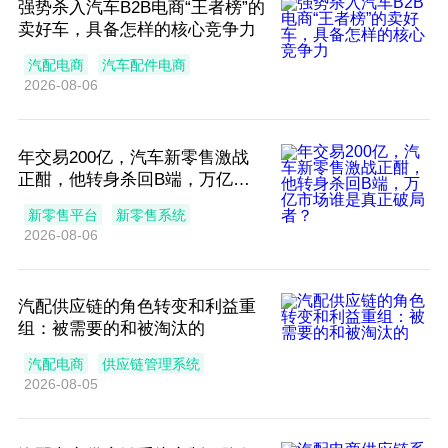
强势杀入汽车B2B电商“王者榜”的
卖好车，具备怎样的核心竞争力
汽配电商
汽车配件电商
2026-08-06
年交易200亿，汽车新零售激战
正酣，他转身杀回B端，万亿市
场谁是真正破局者？
新零售平台
新零售系统
2026-08-06
汽配供应链的角色转变和利益重
组：被需要的和被淘汰的
汽配电商
供应链管理系统
2026-08-05