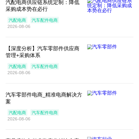
汽配电商供应链系统定制：降低
采购成本势在必行
汽配电商
汽车配件电商
2026-08-06
【深度分析】汽车零部件供应商
管理+采购体系
汽配电商
汽车配件电商
2026-08-06
汽车零部件电商_精准电商解决方
案
汽配电商
汽车配件电商
2026-08-06