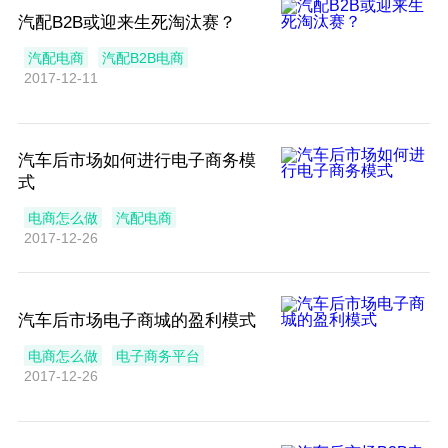
汽配B2B或迎来生死淘汰赛？
汽配电商
汽配B2B电商
2017-12-11
汽车后市场如何进行电子商务模
式
电商怎么做
汽配电商
2017-12-26
汽车后市场电子商城的盈利模式
电商怎么做
电子商务平台
2017-12-26