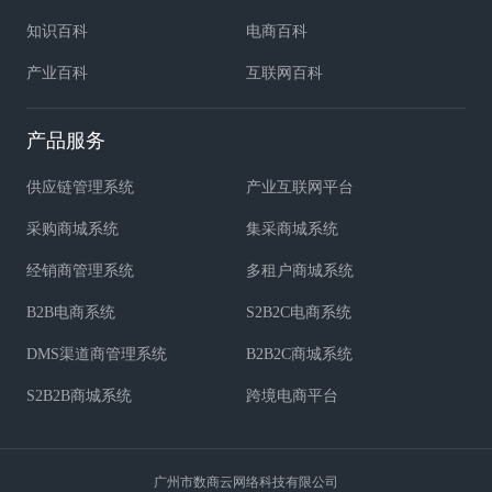
知识百科
电商百科
产业百科
互联网百科
产品服务
供应链管理系统
产业互联网平台
采购商城系统
集采商城系统
经销商管理系统
多租户商城系统
B2B电商系统
S2B2C电商系统
DMS渠道商管理系统
B2B2C商城系统
S2B2B商城系统
跨境电商平台
广州市数商云网络科技有限公司