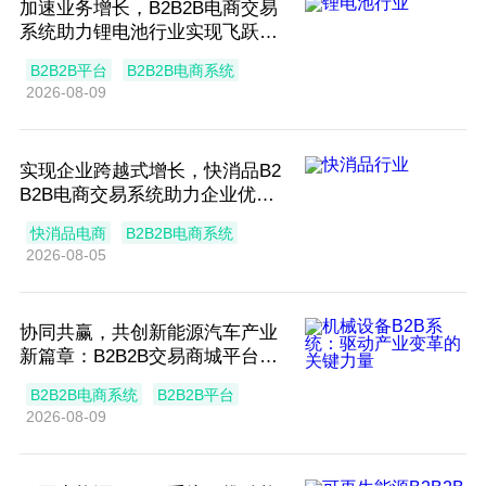
加速业务增长，B2B2B电商交易
系统助力锂电池行业实现飞跃发
展
B2B2B平台
B2B2B电商系统
2026-08-09
实现企业跨越式增长，快消品B2
B2B电商交易系统助力企业优化
供应链协作
快消品电商
B2B2B电商系统
2026-08-05
协同共赢，共创新能源汽车产业
新篇章：B2B2B交易商城平台协
作模式分析
B2B2B电商系统
B2B2B平台
2026-08-09