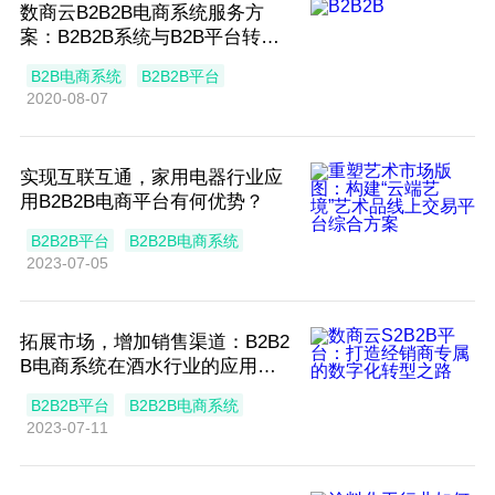
数商云B2B2B电商系统服务方
案：B2B2B系统与B2B平台转化
条件和区别
B2B电商系统
B2B2B平台
2020-08-07
实现互联互通，家用电器行业应
用B2B2B电商平台有何优势？
B2B2B平台
B2B2B电商系统
2023-07-05
拓展市场，增加销售渠道：B2B2
B电商系统在酒水行业的应用场
景及优势解析
B2B2B平台
B2B2B电商系统
2023-07-11