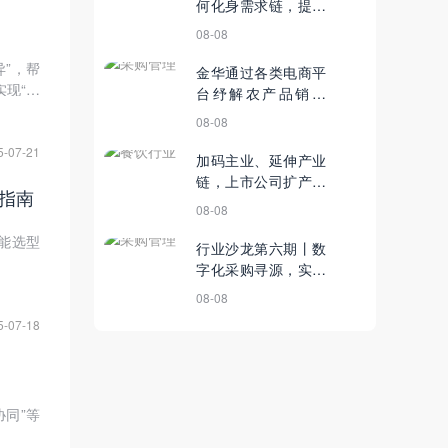
何化身需求链，提高
供应链效率？
08-08
异”，帮
金华通过各类电商平
实现“等
台纾解农产品销售
难；2019年美国电商
08-08
零售额全年达到6020
5-07-21
亿美元丨3月5日【电
加码主业、延伸产业
商简讯】
链，上市公司扩产能
施指南
拓市场“迎丰年”丨9月
08-08
30日【电商简讯】
能选型
行业沙龙第六期丨数
字化采购寻源，实现
阳光采购
08-08
5-07-18
协同”等