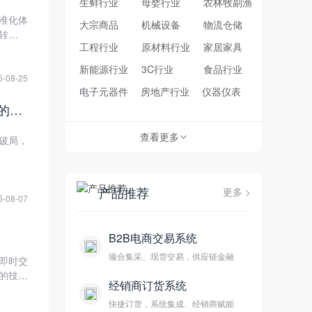
生鲜行业
母婴行业
农林牧副渔
标准化体
大宗商品
机械设备
物流仓储
转化率
工程行业
原材料行业
家居家具
业“线上
新能源行业
3C行业
食品行业
5-08-25
电子元器件
房地产行业
仪器仪表
数商云B2B系统破局多行业痛点：从医疗设备采购效率到农资渠道管控的实践
查看更多
破局，
>
产品推荐
更多 >
5-08-07
B2B电商交易系统
撮合集采、现货交易，供应链金融
即时交
”的技术
经销商订货系统
“主动协
快捷订货，系统集成、经销商赋能