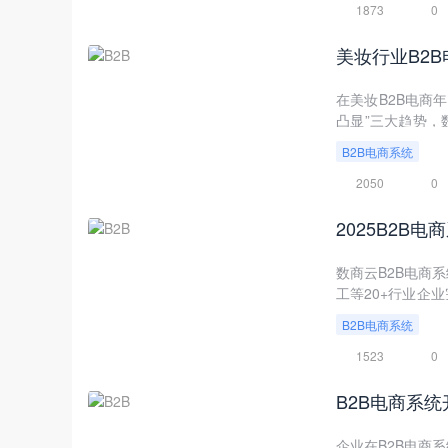
1873
0
美妆行业B2
在美妆B2B电商
凸显”三大趋势，
方-分销商-零售
B2B电商系统
2050
0
2025B2
数商云B2B电商
工等20+行业企
流程割裂、效率低
B2B电商系统
态。
1523
0
B2B电商系
企业在B2B电商