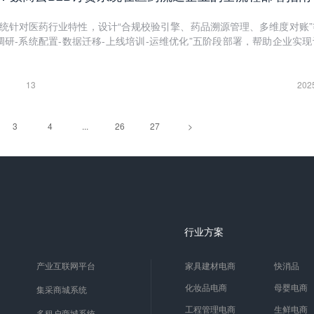
系统针对医药行业特性，设计“合规校验引擎、药品溯源管理、多维度对账”
调研-系统配置-数据迁移-上线培训-运维优化”五阶段部署，帮助企业实
13
202
3
4
...
26
27
>
行业方案
产业互联网平台
家具建材电商
快消品
化妆品电商
母婴电商
集采商城系统
工程管理电商
生鲜电商
多租户商城系统