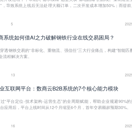
”，导致系统上线后无法处理大额订单，二次开发成本增加50%；而提前
商云系统实现“一次上线即满足80%核心需求”，节省30%开发时间。
5
202
电商系统如何借AI之力破解钢铁行业在线交易困局？
术穿透钢铁交易的“非标化、重物流、强信任”三大行业痛点，构建“智能匹
的全流程解决方案。
13
202
产业互联网平台：数商云B2B系统的7个核心能力模块
通过“平台定位-技术架构-运营生态”的全周期赋能，帮助企业规避90%
台应用后，平台上线时间从12个月缩至6个月，首年交易额超预期30%。
16
202