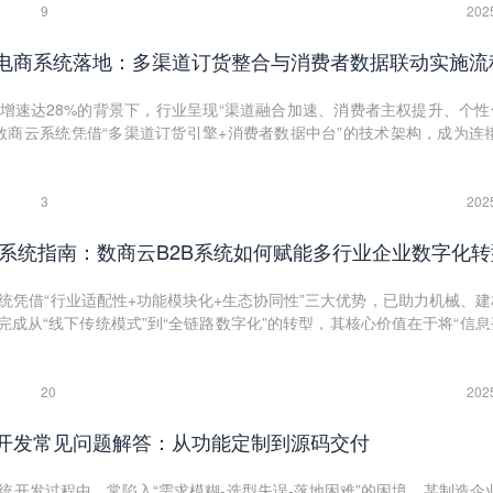
9
202
B电商系统落地：多渠道订货整合与消费者数据联动实施流
年增速达28%的背景下，行业呈现“渠道融合加速、消费者主权提升、个性
数商云系统凭借“多渠道订货引擎+消费者数据中台”的技术架构，成为连接
终端”的数字化枢纽，推动美妆渠道管理从“货为核心”向“人为核心”转型。
3
202
B电商系统指南：数商云B2B系统如何赋能多行业企业数字化
系统凭借“行业适配性+功能模块化+生态协同性”三大优势，已助力机械、
业完成从“线下传统模式”到“全链路数字化”的转型，其核心价值在于将“信
下”的传统运营模式，升级为“数据驱动、智能协同、动态响应”的现代
20
202
统开发常见问题解答：从功能定制到源码交付
系统开发过程中，常陷入“需求模糊-选型失误-落地困难”的困境。某制造企