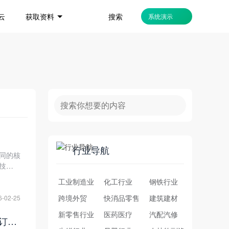
搜索
云
获取资料
系统演示
行业导航
同的核
I技术全
商系统
工业制造业
化工行业
钢铁行业
跨境外贸
快消品零售
建筑建材
6-02-25
新零售行业
医药医疗
汽配汽修
数商云多模式融合：B2B+S2B2B双引擎驱动，家居建材企业实现“线上订货+线下服务”一体化