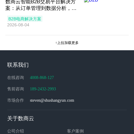
数商云智能B2B交易平台解决方
案：从订单管理到数据分析，全
链路提升企业交易效率
B2B电商解决方案
2026-08-04
↑上拉加载更多
联系我们
在线咨询
4008-868-127
售前咨询
189-2432-2993
市场合作
steven@shushangyun.com
关于数商云
公司介绍
客户案例