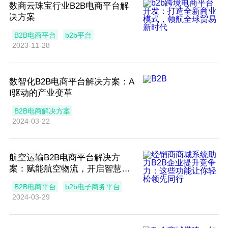
数商云珠宝行业B2B电商平台解
决方案
B2B电商平台
b2b平台
2023-11-28
数智化B2B电商平台解决方案：A
I驱动的产业变革
B2B电商解决方案
2024-03-22
航空运输B2B电商平台解决方
案：赋能航空物流，开启智慧新
篇章
B2B电商平台
b2b电子商务平台
2024-03-29