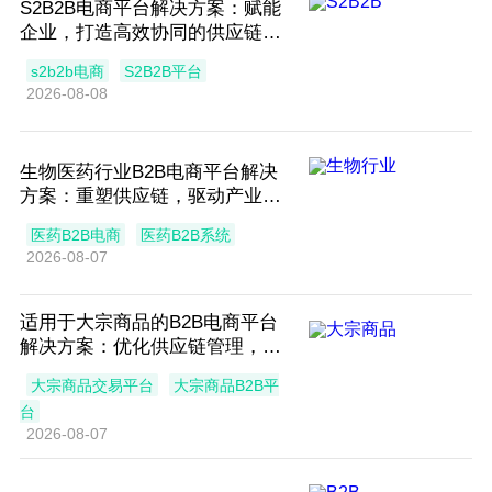
S2B2B电商平台解决方案：赋能
企业，打造高效协同的供应链生
态系统
s2b2b电商
S2B2B平台
2026-08-08
生物医药行业B2B电商平台解决
方案：重塑供应链，驱动产业升
级
医药B2B电商
医药B2B系统
2026-08-07
适用于大宗商品的B2B电商平台
解决方案：优化供应链管理，推
动行业数字化转型
大宗商品交易平台
大宗商品B2B平
台
2026-08-07