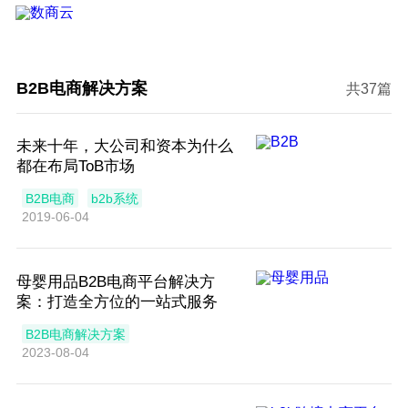
B2B电商解决方案
共37篇
未来十年，大公司和资本为什么
都在布局ToB市场
B2B电商
b2b系统
2019-06-04
母婴用品B2B电商平台解决方
案：打造全方位的一站式服务
B2B电商解决方案
2023-08-04