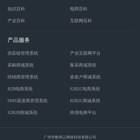
知识百科
电商百科
产业百科
互联网百科
产品服务
供应链管理系统
产业互联网平台
采购商城系统
集采商城系统
经销商管理系统
多租户商城系统
B2B电商系统
S2B2C电商系统
DMS渠道商管理系统
B2B2C商城系统
S2B2B商城系统
跨境电商平台
广州市数商云网络科技有限公司