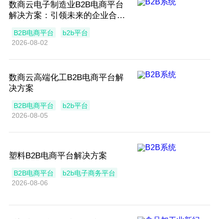
数商云电子制造业B2B电商平台
解决方案：引领未来的企业合作
新生态
B2B电商平台
b2b平台
2026-08-02
数商云高端化工B2B电商平台解
决方案
B2B电商平台
b2b平台
2026-08-05
塑料B2B电商平台解决方案
B2B电商平台
b2b电子商务平台
2026-08-06