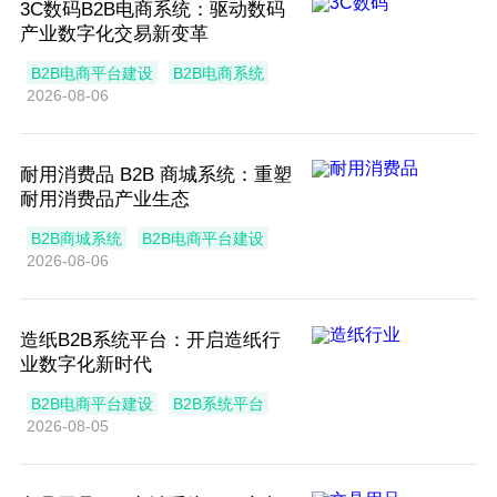
3C数码B2B电商系统：驱动数码
产业数字化交易新变革
B2B电商平台建设
B2B电商系统
2026-08-06
耐用消费品 B2B 商城系统：重塑
耐用消费品产业生态
B2B商城系统
B2B电商平台建设
2026-08-06
造纸B2B系统平台：开启造纸行
业数字化新时代
B2B电商平台建设
B2B系统平台
2026-08-05