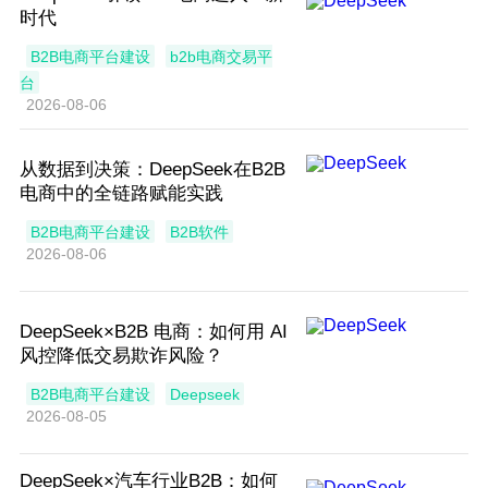
时代
B2B电商平台建设
b2b电商交易平
台
2026-08-06
从数据到决策：DeepSeek在B2B
电商中的全链路赋能实践
B2B电商平台建设
B2B软件
2026-08-06
DeepSeek×B2B 电商：如何用 AI
风控降低交易欺诈风险？
B2B电商平台建设
Deepseek
2026-08-05
DeepSeek×汽车行业B2B：如何