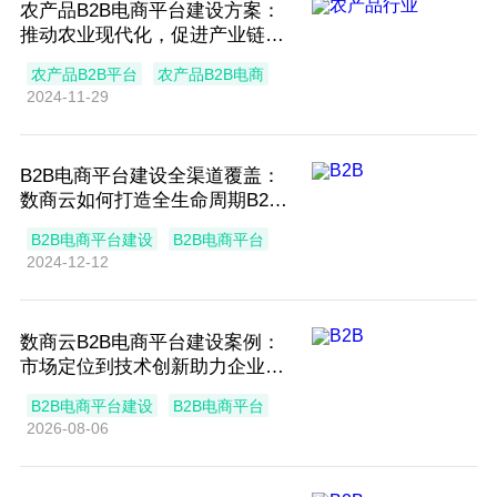
农产品B2B电商平台建设方案：
推动农业现代化，促进产业链整
合
农产品B2B平台
农产品B2B电商
2024-11-29
B2B电商平台建设全渠道覆盖：
数商云如何打造全生命周期B2B
电商平台
B2B电商平台建设
B2B电商平台
2024-12-12
数商云B2B电商平台建设案例：
市场定位到技术创新助力企业数
字化转型
B2B电商平台建设
B2B电商平台
2026-08-06