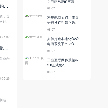
为电商系统的主流
采购成本高、风险大？数字化采购管理系统助力电子元器件企业解决采购难题！
08-07
解，采
跨境电商如何用直播
支付结
进行推广引流？教你
规划品牌直播营销
08-07
3-06-02
如何打造本地化O2O
电商系统平台？O2O
数商云SRM系统供应商分级方案 | 电子元器件企业如何确保供货及时、质量可靠？
商城网站开发找数商
08-07
云
企业采
工业互联网体系架构
2.0正式发布
08-07
3-05-29
制造，