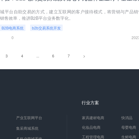
商城平台自助交易的方式，建立互联网的客户接待模式，将营销与产品销
销售效率，推进B2B平台业务数字化。
B2B电商系统
b2b交易系统开发
0
202
3
4
...
6
7
>
行业方案
产业互联网平台
家具建材电商
快消品
化妆品电商
母婴电商
集采商城系统
工程管理电商
生鲜电商
多租户商城系统