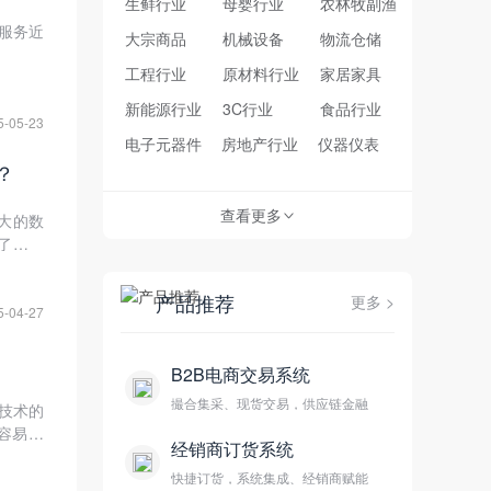
生鲜行业
母婴行业
农林牧副渔
服务近
大宗商品
机械设备
物流仓储
工程行业
原材料行业
家居家具
新能源行业
3C行业
食品行业
5-05-23
电子元器件
房地产行业
仪器仪表
？
查看更多
强大的数
>
了有效
产品推荐
更多 >
5-04-27
B2B电商交易系统
撮合集采、现货交易，供应链金融
技术的
容易出
经销商订货系统
快捷订货，系统集成、经销商赋能