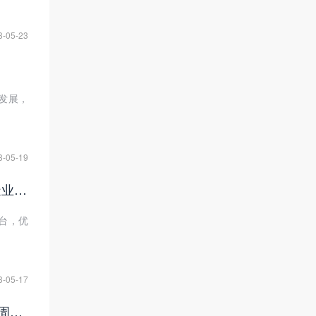
3-05-23
发展，
3-05-19
如何建立全面的供应商管理体系？数商云SRM系统实现电子元器件制造业供应商全方位管理
台，优
3-05-17
打造优质客户体验：B2B电商交易系统实现电子元器件企业订单全生命周期管理