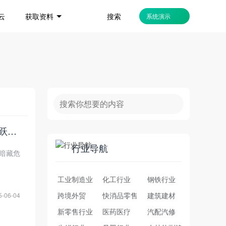
搜索
云
获取资料
系统演示
破局PCB产业困局：看电子元器件龙头如何用B2B平台实现供应链效率跃升70%？
行业导航
下暗藏危
工业制造业
化工行业
钢铁行业
跨境外贸
快消品零售
建筑建材
5-06-04
新零售行业
医药医疗
汽配汽修