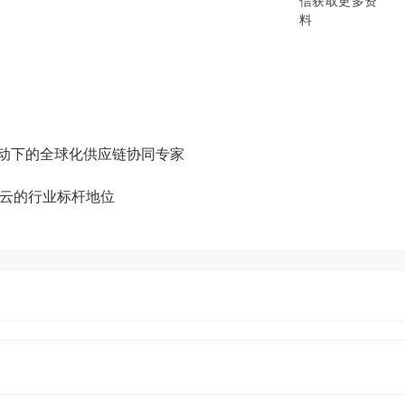
B/B2B2C/B2C等电商系统，从“供应链
数字化产品和方案，致力于通过数字化
添加企业微信获取更多资料
驱动下的全球化供应链协同专家
商云的行业标杆地位