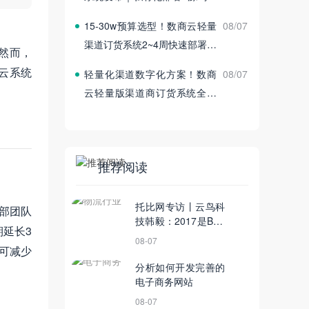
付
15‑30w预算选型！数商云轻量
08/07
渠道订货系统2~4周快速部署上
然而，
线
云系统
轻量化渠道数字化方案！数商
08/07
云轻量版渠道商订货系统全新
发布
推荐阅读
托比网专访丨云鸟科
内部团队
技韩毅：2017是B2B
延长3
物流行业的新起点
08-07
态可减少
分析如何开发完善的
电子商务网站
08-07