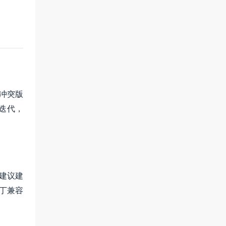
冲突版
能迭代，
建议建
补丁兼容