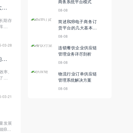
商务系统平台模式
万亿黄金珠宝市场的数字密码：深度解析数商云智能B2B商城系统+AI大模型生态布局
08-08
长期存
简述B2B电子商务订
库存积
货平台的几大基本功
珠宝行
能
08-08
-供应-
5-03-28
连锁餐饮企业供应链
管理业务详尽剖析
智能AI+数商云B2B电子商务系统：化学用品行业应用场景与人工智能的融合
08-08
效率、
物流行业订单供应链
了新的
管理系统解决方案
商务系
08-08
5-03-21
量发展
B2B