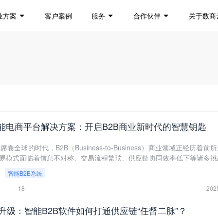
业方案
客户案例
服务
合作伙伴
关于数商
智能电商平台解决方案：开启B2B商业新时代的智慧钥匙
全球的时代，B2B（Business-to-Business）商业领域正经历着前
交易模式面临着信息不对称、交易流程繁琐、供应链协同效率低下等诸多挑
电商平台成为企业突破困境、实现转型升级的关键。数商云凭借其在B2B
智能B2B系统
富的行业经验，推出了一套全面且专业的B2B智能电商平台解决方案，为
同的数字化交易生态，助力企业在激烈的市场竞争中抢占先机。
18
202
升级：智能B2B软件如何打通供应链“任督二脉”？