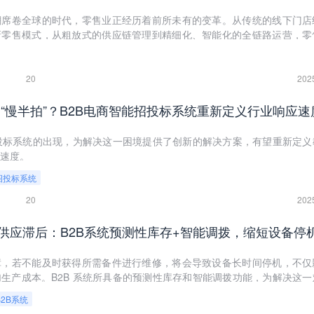
潮席卷全球的时代，零售业正经历着前所未有的变革。从传统的线下门店
新零售模式，从粗放式的供应链管理到精细化、智能化的全链路运营，零
与机遇。其中，供应链的优化与升级成为零售业全链路升级的关键环节，
其强大的功能和先进的技术，成为打通供应链“任督二脉”的利器。本文将深
零售业供应链升级中的作用，并结合数商云在智能B2B软件领域的实践，为
20
202
。
 “慢半拍”？B2B电商智能招投标系统重新定义行业响应速
招投标系统的出现，为解决这一困境提供了创新的解决方案，有望重新定义
速度。
招投标系统
20
202
障，若不能及时获得所需备件进行维修，将会导致设备长时间停机，不仅
生产成本。B2B 系统所具备的预测性库存和智能调拨功能，为解决这一
够显著缩短设备停机时间。
2B系统