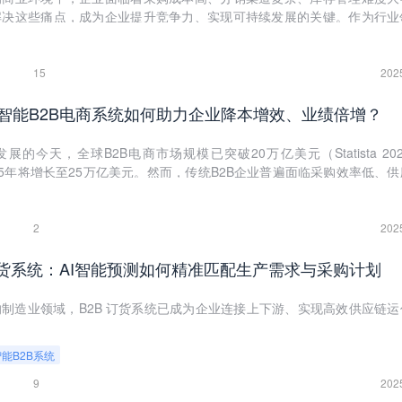
解决这些痛点，成为企业提升竞争力、实现可持续发展的关键。作为行业
供商，数商云凭借其强大的技术实力、丰富的行业经验和全面的服务体系，
、分销与库存管理的首选伙伴。本文将深入探讨数商云智能B2B系统如何
痛点，实现业务的高效协同与持续增长。
15
202
智能B2B电商系统如何助力企业降本增效、业绩倍增？
的今天，全球B2B电商市场规模已突破20万亿美元（Statista 20
25年将增长至25万亿美元。然而，传统B2B企业普遍面临采购效率低、
、数据分析弱等痛点。
2
202
订货系统：AI智能预测如何精准匹配生产需求与采购计划
制造业领域，B2B 订货系统已成为企业连接上下游、实现高效供应链运
智能B2B系统
9
202