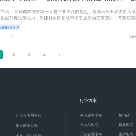
市场，采购成本与效率一直是企业关注的焦点。数商云B2B系统接入AI
的数据分析决策能力，为建材采购领域带来了全新的变革契机，有望切实
目标。
智能B2B系统
2
202
2
3
4
>
行业方案
产业互联网平台
家具建材电商
快消品
化妆品电商
母婴电商
集采商城系统
工程管理电商
生鲜电商
多租户商城系统