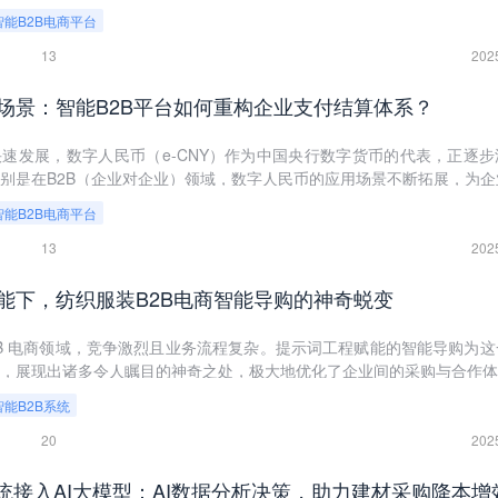
效、便捷、透明的特性，正在成为众多企业实现增长第二曲线的重要抓手
智能B2B电商平台
联网背景下，智能B2B平台如何助力企业转型升级，开启增长新篇章。
13
202
场景：智能B2B平台如何重构企业支付结算体系？
速发展，数字人民币（e-CNY）作为中国央行数字货币的代表，正逐步
别是在B2B（企业对企业）领域，数字人民币的应用场景不断拓展，为企
命性的变化。本文将探讨数字人民币在智能B2B平台中的应用，以及它如
智能B2B电商平台
。
13
202
能下，纺织服装B2B电商智能导购的神奇蜕变
2B 电商领域，竞争激烈且业务流程复杂。提示词工程赋能的智能导购为这
，展现出诸多令人瞩目的神奇之处，极大地优化了企业间的采购与合作体
智能B2B系统
20
202
系统接入AI大模型：AI数据分析决策，助力建材采购降本增