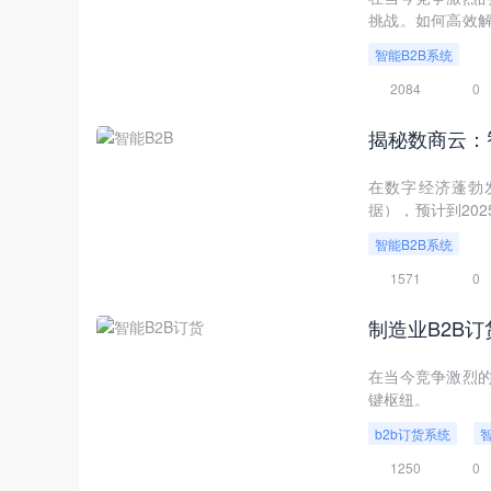
挑战。如何高效
智能B2B系统提
智能B2B系统
众多企业优化采购
业一站式解决这些
2084
0
揭秘数商云：
在数字经济蓬勃发展
据），预计到20
同差、获客成本高
智能B2B系统
1571
0
制造业B2B
在当今竞争激烈的
键枢纽。
b2b订货系统
1250
0