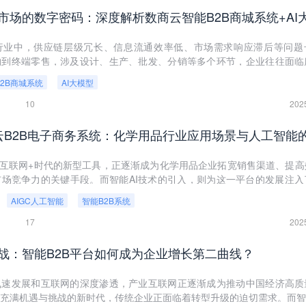
行业中，供应链层级冗长、信息流通效率低、市场需求响应滞后等问题
购到终端零售，涉及设计、生产、批发、分销等多个环节，企业往往面临
周转周期长、跨区域市场拓展难等挑战。数商云针对这一背景打造的黄金
B2B商城系统
AI大模型
系统，通过整合供应链资源、优化交易流程、引入AI技术，构建了覆盖“生产
能生态，助力企业实现降本增效与品牌升级。
10
202
为互联网+时代的新型工具，正逐渐成为化学用品企业拓宽销售渠道、提高
场竞争力的关键手段。而智能AI技术的引入，则为这一平台的发展注入
好地服务于化学用品行业。本文将深入探讨数商云化学用品行业B2B电子
AIGC人工智能
智能B2B系统
的结合，以及它为行业带来的变革与发展。
17
202
战：智能B2B平台如何成为企业增长第二曲线？
飞速发展和互联网的深度渗透，产业互联网正逐渐成为推动中国经济高质
充满机遇与挑战的新时代，传统企业正面临着转型升级的迫切需求。而智能