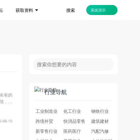
搜索
云
获取资料
系统演示
行业导航
所未有的
战，而
领域深
工业制造业
化工行业
钢铁行业
企业打
跨境外贸
快消品零售
建筑建材
5-06-10
新零售行业
医药医疗
汽配汽修