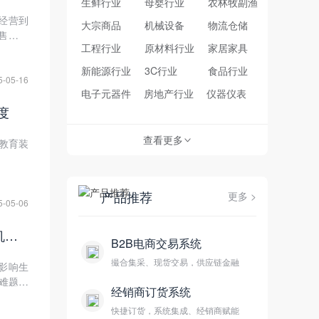
生鲜行业
母婴行业
农林牧副渔
经营到
大宗商品
机械设备
物流仓储
售企业
工程行业
原材料行业
家居家具
而智能
入探讨
新能源行业
3C行业
食品行业
零售企
5-05-16
电子元器件
房地产行业
仪器仪表
度
查看更多
教育装
>
产品推荐
更多 >
5-05-06
机械维修备件供应滞后：B2B系统预测性库存+智能调拨，缩短设备停机时间 40%
B2B电商交易系统
撮合集采、现货交易，供应链金融
影响生
难题提
经销商订货系统
快捷订货，系统集成、经销商赋能