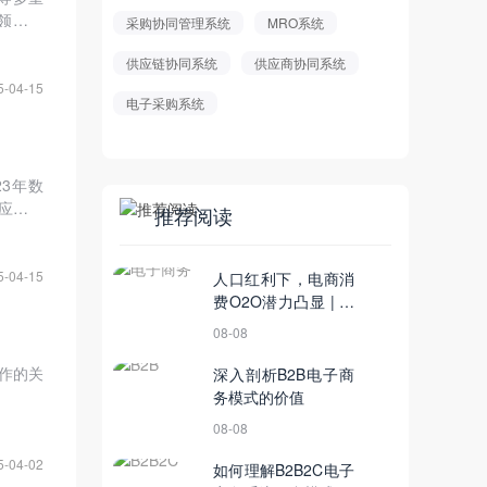
领先的
采购协同管理系统
MRO系统
正成为
供应链协同系统
供应商协同系统
助力企
5-04-15
电子采购系统
23年数
供应链协
推荐阅读
5-04-15
人口红利下，电商消
费O2O潜力凸显 | 印
度创投周报
08-08
作的关
深入剖析B2B电子商
务模式的价值
08-08
5-04-02
如何理解B2B2C电子