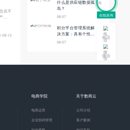
什么是供应链数据孤
岛？
也在不
在线咨询
08-07
产品、
积分平台管理系统解
决方案：具有个性化
1-08-13
电话
功能的积分商城对企
08-07
业来说有哪些价值？
微信
电商学院
关于数商云
电商运营
公司介绍
企业协同管理
客户案例
行业观察
知识百科