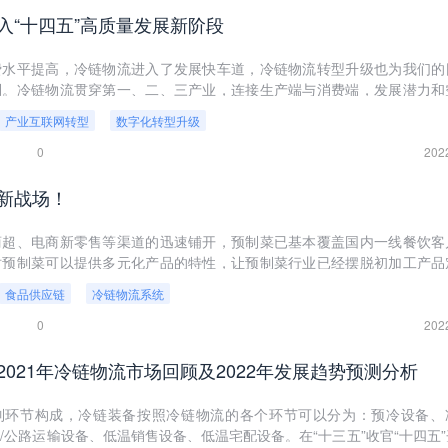
入“十四五”高质量发展新阶段
费水平提高，冷链物流进入了发展快车道，冷链物流转型升级也为我们的
利。冷链物流贯穿第一、二、三产业，连接生产端与消费端，发展潜力和
生鲜电商、蔬果宅配等新经济模式兴起，冷链物流是否迎来了黄金机遇期
产业互联网转型
数字化转型升级
0
202
新战场！
商超、电商新零售等渠道的迅速铺开，预制菜已基本覆盖国内一线餐饮客
时预制菜可以提供多元化产品的特性，让预制菜行业已经摆脱初加工产品
、高附加值产品。餐饮企业标准化、规模化、工业化的需求，倒逼供应链
食品供应链
冷链物流系统
续扩容，发展可期。
0
202
2021年冷链物流市场回顾及2022年发展趋势预测分析
列环节构成，冷链装备按照冷链物流的各个环节可以分为：预冷设备、
/公路运输设备、低温销售设备、低温宅配设备。在“十三五”收官“十四五