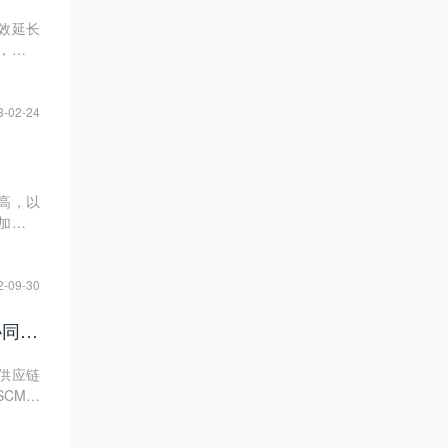
效延长
，才能
3-02-24
高，以
加快冷
2-09-30
突破供应链管理瓶颈，SCM供应链系统提升冷链物流行业整体供应链协同效率
供应链
CM供