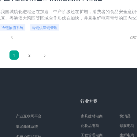
模我国城镇化进程还在加速，中产阶级还在扩增，消费者的食品安全意识
地区、粤港澳大湾区等区域合作步伐在加快，并且生鲜电商带动的国内农
加工地和消费市场重塑，冷链需求正在快速增加。
冷链物流系统
冷链供应链管理
0
202
1
2
>
行业方案
产业互联网平台
家具建材电商
快消品
化妆品电商
母婴电商
集采商城系统
工程管理电商
生鲜电商
多租户商城系统