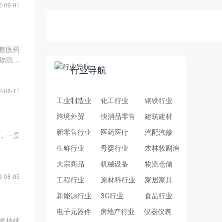
2-09-01
着医药
物流产
行业导航
2-08-11
工业制造业
化工行业
钢铁行业
跨境外贸
快消品零售
建筑建材
新零售行业
医药医疗
汽配汽修
，一度
。
生鲜行业
母婴行业
农林牧副渔
大宗商品
机械设备
物流仓储
2-08-05
工程行业
原材料行业
家居家具
新能源行业
3C行业
食品行业
电子元器件
房地产行业
仪器仪表
求持续