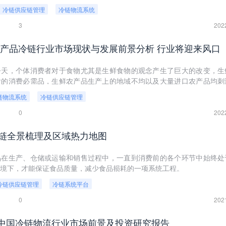
提到冷链物流行业，“十四五”期间要加快发展冷链物流，完善骨干冷链物
冷链供应链管理
冷链物流系统
3
202
国农产品冷链行业市场现状与发展前景分析 行业将迎来风口
今天，个体消费者对于食物尤其是生鲜食物的观念产生了巨大的改变，生
后的消费必需品，生鲜农产品生产上的地域不均以及大量进口农产品均刺
随着国家政策扶持力度逐年加码，冷链物流行业发展进入快速阶段。
链物流系统
冷链供应链管理
0
202
链全景梳理及区域热力地图
品在生产、仓储或运输和销售过程中，一直到消费前的各个环节中始终处
境下，才能保证食品质量，减少食品损耗的一项系统工程。
冷链供应链管理
冷链系统平台
0
202
五”中国冷链物流行业市场前景及投资研究报告