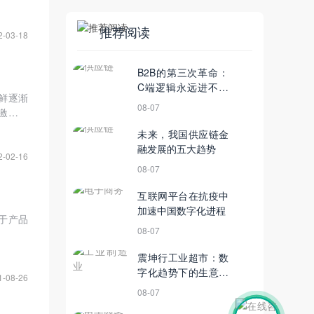
流基地
推荐阅读
2-03-18
B2B的第三次革命：
C端逻辑永远进不了
鲜逐渐
B端的世界
08-07
激农产
未来，我国供应链金
融发展的五大趋势
2-02-16
08-07
互联网平台在抗疫中
加速中国数字化进程
于产品
08-07
震坤行工业超市：数
字化趋势下的生意该
1-08-26
怎么做？
08-07