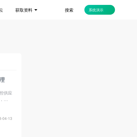
搜索
云
获取资料
系统演示
理
控供应
，降低
3-04-13