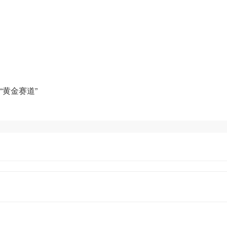
数字化产品和方案，致力于通过数字化
添加企业微信获取更多资料
黄金赛道”