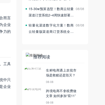
付
15‑30w预算选型！数商云轻量
08/08
渠道订货系统2~4周快速部署上
合而言
线
为企业
轻量化渠道数字化方案！数商
08/08
争力的
云轻量版渠道商订货系统全新
发布
推荐阅读
、工具
生鲜电商遇上农批市
场是救赎还是毁灭？
统中只
08-08
是企业
跨境电商不拿税费做
文章 如何参加“双11”
08-08