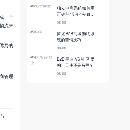
独立电商系统如何用
正确的“姿势”去做好
成一个
营销？
08-08
物流来
简述B2B商城购物系
统的营销技巧
优势的
08-08
B2B平台VS社区团
购：天使还是马甲？
08-08
商管理
节：