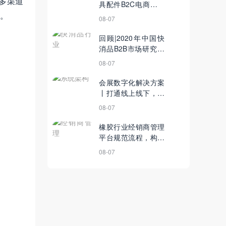
多渠道
具配件B2C电商平台
。
建设开发策划方案！
08-07
值得收藏！
回顾|2020年中国快
消品B2B市场研究报
告
08-07
会展数字化解决方案
丨打通线上线下，有
效提升企业活动ROI
08-07
橡胶行业经销商管理
平台规范流程，构建
经销商评级体系
08-07