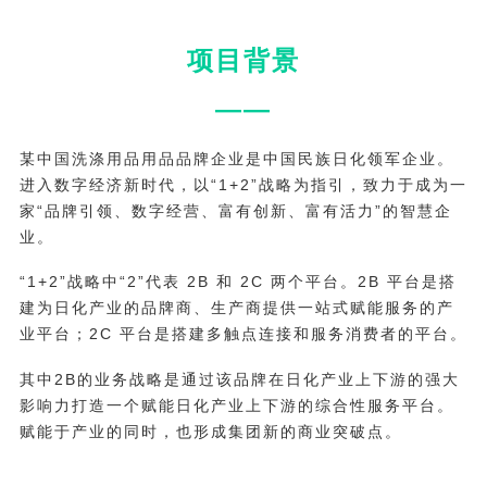
项目背景
——
某中国洗涤用品用品品牌企业是中国民族日化领军企业。
进入数字经济新时代，以“1+2”战略为指引，致力于成为一
家“品牌引领、数字经营、富有创新、富有活力”的智慧企
业。
“1+2”战略中“2”代表 2B 和 2C 两个平台。2B 平台是搭
建为日化产业的品牌商、生产商提供一站式赋能服务的产
业平台；2C 平台是搭建多触点连接和服务消费者的平台。
其中2B的业务战略是通过该品牌在日化产业上下游的强大
影响力打造一个赋能日化产业上下游的综合性服务平台。
赋能于产业的同时，也形成集团新的商业突破点。