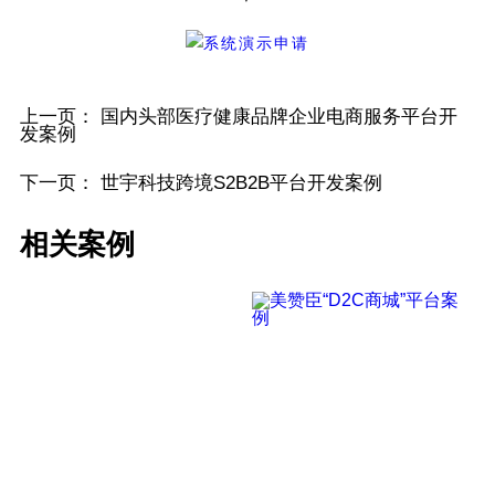
上一页：
国内头部医疗健康品牌企业电商服务平台开
发案例
下一页：
世宇科技跨境S2B2B平台开发案例
相关案例