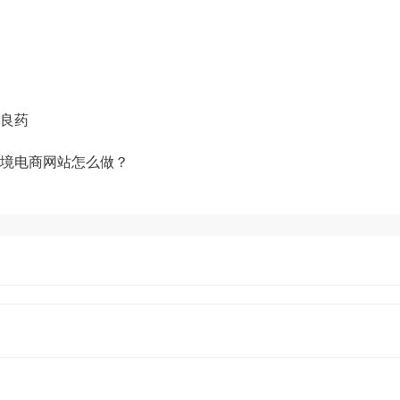
数字化产品和方案，致力于通过数字化
添加企业微信获取更多资料
良药
境电商网站怎么做？