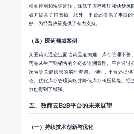
精准控制和快速周转，降低了库存积压和缺货风
者并提高了销售额。此外，平台还提供了丰富的
好，为经营决策提供了有力支持。
（四）医药领域案例
某医药流通企业面临药品追溯难、库存管理不善、
药品从生产到销售的全链条追溯管理。平台通过
次号等关键信息的实时查询。同时，平台还提供
态、优化库存管理策略并降低库存积压风险。经
力也得到了增强。
五、数商云B2B平台的未来展望
（一）持续技术创新与优化