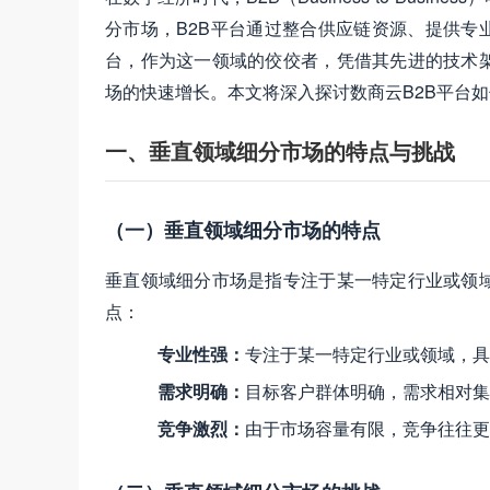
分市场，B2B平台通过整合供应链资源、提供专
台，作为这一领域的佼佼者，凭借其先进的技术
场的快速增长。本文将深入探讨数商云B2B平台
一、垂直领域细分市场的特点与挑战
（一）垂直领域细分市场的特点
垂直领域细分市场是指专注于某一特定行业或领
点：
专业性强：
专注于某一特定行业或领域，具
需求明确：
目标客户群体明确，需求相对集
竞争激烈：
由于市场容量有限，竞争往往更