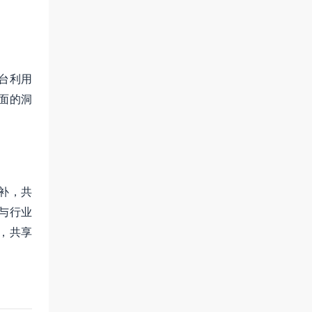
台利用
面的洞
补，共
与行业
，共享