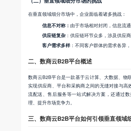
（二）垂直领域细分市场的挑战
在垂直领域细分市场中，企业面临着诸多挑战：
信息不对称：
由于市场相对封闭，信息流通
供应链复杂
：供应链环节众多，涉及供应商
客户需求多样
：不同客户群体的需求各异，
二、数商云B2B平台概述
数商云B2B平台是一款基于云计算、大数据、物
实现供应商、平台和采购商之间的无缝对接与高效
流配送、售后服务等一站式解决方案，还通过数
理、提升市场竞争力。
三、数商云B2B平台如何引领垂直领域