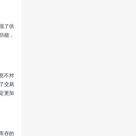
现了供
功能，
息不对
了交易
定更加
库存的