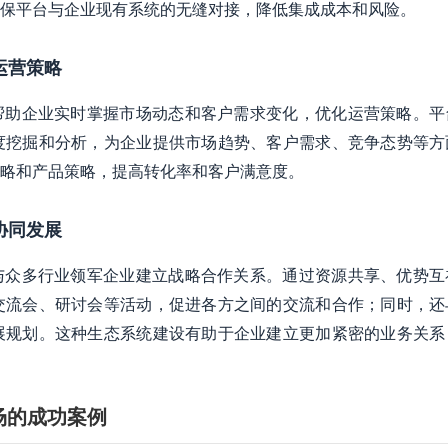
保平台与企业现有系统的无缝对接，降低集成成本和风险。
运营策略
帮助企业实时掌握市场动态和客户需求变化，优化运营策略。平
度挖掘和分析，为企业提供市场趋势、客户需求、竞争态势等方
略和产品策略，提高转化率和客户满意度。
协同发展
与众多行业领军企业建立战略合作关系。通过资源共享、优势互
交流会、研讨会等活动，促进各方之间的交流和合作；同时，还
展规划。这种生态系统建设有助于企业建立更加紧密的业务关系
场的成功案例