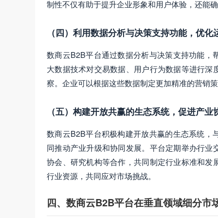
制性不仅有助于提升企业形象和用户体验，还能确
（四）利用数据分析与决策支持功能，优化
数商云B2B平台通过数据分析与决策支持功能，
大数据技术对交易数据、用户行为数据等进行深
察。企业可以根据这些数据制定更加精准的营销策
（五）构建开放共赢的生态系统，促进产业
数商云B2B平台积极构建开放共赢的生态系统，
同推动产业升级和协同发展。平台定期举办行业
协会、研究机构等合作，共同制定行业标准和发
行业资源，共同应对市场挑战。
四、数商云B2B平台在垂直领域细分市