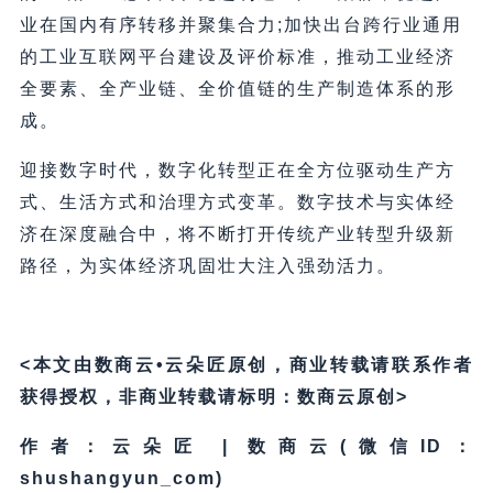
业在国内有序转移并聚集合力;加快出台跨行业通用
的工业互联网平台建设及评价标准，推动工业经济
全要素、全产业链、全价值链的生产制造体系的形
成。
迎接数字时代，数字化转型正在全方位驱动生产方
式、生活方式和治理方式变革。数字技术与实体经
济在深度融合中，将不断打开传统产业转型升级新
路径，为实体经济巩固壮大注入强劲活力。
<本文由数商云•云朵匠原创，商业转载请联系作者
获得授权，非商业转载请标明：数商云原创>
作者：云朵匠 | 数商云(微信ID：
shushangyun_com)