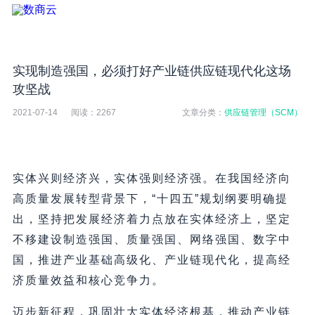
实现制造强国，必须打好产业链供应链现代化这场
攻坚战
2021-07-14
阅读：
2267
文章分类：
供应链管理（SCM）
实体兴则经济兴，实体强则经济强。在我国经济向
高质量发展转型背景下，“十四五”规划纲要明确提
出，坚持把发展经济着力点放在实体经济上，坚定
不移建设制造强国、质量强国、网络强国、数字中
国，推进产业基础高级化、产业链现代化，提高经
济质量效益和核心竞争力。
迈步新征程，巩固壮大实体经济根基，推动产业链