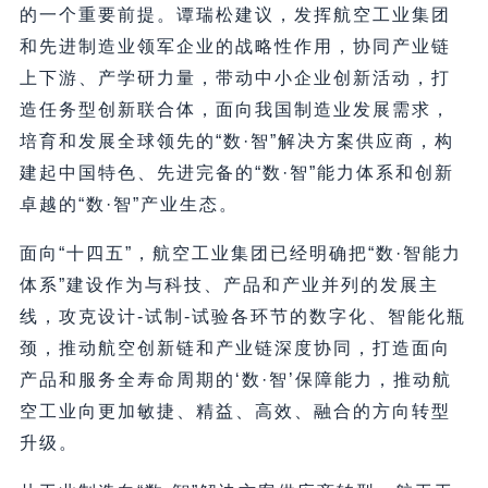
的一个重要前提。谭瑞松建议，发挥航空工业集团
和先进制造业领军企业的战略性作用，协同产业链
上下游、产学研力量，带动中小企业创新活动，打
造任务型创新联合体，面向我国制造业发展需求，
培育和发展全球领先的“数·智”解决方案供应商，构
建起中国特色、先进完备的“数·智”能力体系和创新
卓越的“数·智”产业生态。
面向“十四五”，航空工业集团已经明确把“数·智能力
体系”建设作为与科技、产品和产业并列的发展主
线，攻克设计-试制-试验各环节的数字化、智能化瓶
颈，推动航空创新链和产业链深度协同，打造面向
产品和服务全寿命周期的‘数·智’保障能力，推动航
空工业向更加敏捷、精益、高效、融合的方向转型
升级。