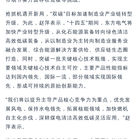
抢抓机遇开新局，“双碳”目标加速制造业产业链转型
升级。为此，赵萍表示，“十四五”期间，东方电气将
加快产业转型升级，从化石能源装备转向绿色清洁
高效低碳装备，从以制造业为主转向制造业服务业
融合发展、综合能源解决方案供给、供应链生态圈
打造。同时，突破一批关键核心技术瓶颈，实现主
要领域关键核心技术自主可控，主要产品性能指标
达到国内领先、国际一流，部分领域实现国际领
先，形成可持续的原始创新能力。
“我们将以提升主导产品核心竞争力为重点，优先发
展风电，保持水电领先，拓展核能领域，加快燃机
自主化步伐，深耕煤电清洁高效低碳灵活应用。”赵
萍表示。