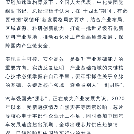
应链加速重构背景下，全国人大代表，中化集团党
组副书记、总经理杨华认为，在“十四五”期间，有必
要根据“双循环”新发展格局的要求，结合产业布局、
区域资源、科研创新能力，打造一批世界级石化新
材料产业基地，推动石化化工产业高质量发展，保
障国内产业链安全。
实现自主可控、安全高效，是提升产业基础能力的
重要方向。实践反复证明，产业基础领域的关键核
心技术必须掌握在自己手里，要牢牢抓住关乎命脉
的基础、关键及核心领域，避免被别人“一剑封喉”。
汽车强国先“强芯”，正在成为产业发展共识。2020
年以来，受新冠疫情及自然灾害等因素影响，芯片
等核心电子零部件企业开工不足，同时叠加中国汽
车发展速度超出预期，全球出现芯片供应短缺情
况，已经影响到中国汽车行业的发展。