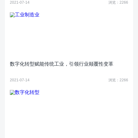
2021-07-14
浏览：2266
数字化转型赋能传统工业，引领行业颠覆性变革
2021-07-14
浏览：2266