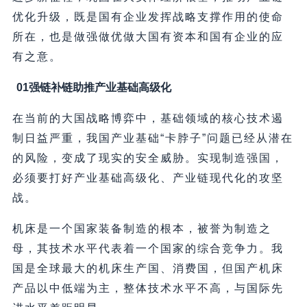
优化升级，既是国有企业发挥战略支撑作用的使命
所在，也是做强做优做大国有资本和国有企业的应
有之意。
01强链补链助推产业基础高级化
在当前的大国战略博弈中，基础领域的核心技术遏
制日益严重，我国产业基础“卡脖子”问题已经从潜在
的风险，变成了现实的安全威胁。实现制造强国，
必须要打好产业基础高级化、产业链现代化的攻坚
战。
机床是一个国家装备制造的根本，被誉为制造之
母，其技术水平代表着一个国家的综合竞争力。我
国是全球最大的机床生产国、消费国，但国产机床
产品以中低端为主，整体技术水平不高，与国际先