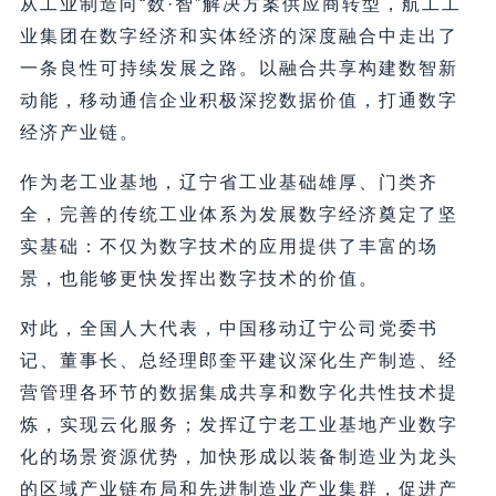
从工业制造向“数·智”解决方案供应商转型，航工工
业集团在数字经济和实体经济的深度融合中走出了
一条良性可持续发展之路。以融合共享构建数智新
动能，移动通信企业积极深挖数据价值，打通数字
经济产业链。
作为老工业基地，辽宁省工业基础雄厚、门类齐
全，完善的传统工业体系为发展数字经济奠定了坚
实基础：不仅为数字技术的应用提供了丰富的场
景，也能够更快发挥出数字技术的价值。
对此，全国人大代表，中国移动辽宁公司党委书
记、董事长、总经理郎奎平建议深化生产制造、经
营管理各环节的数据集成共享和数字化共性技术提
炼，实现云化服务；发挥辽宁老工业基地产业数字
化的场景资源优势，加快形成以装备制造业为龙头
的区域产业链布局和先进制造业产业集群，促进产