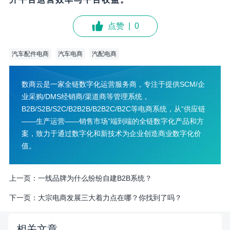
点赞
|
0
汽车配件电商
汽车电商
汽配电商
数商云是一家全链数字化运营服务商，专注于提供SCM/企
业采购/DMS经销商/渠道商等管理系统，
B2B/S2B/S2C/B2B2B/B2B2C/B2C等电商系统，从“供应链
——生产运营——销售市场”端到端的全链数字化产品和方
案，致力于通过数字化和新技术为企业创造商业数字化价
值。
上一页：
一线品牌为什么纷纷自建B2B系统？
下一页：
大宗电商发展三大着力点在哪？你找到了吗？
相关文章