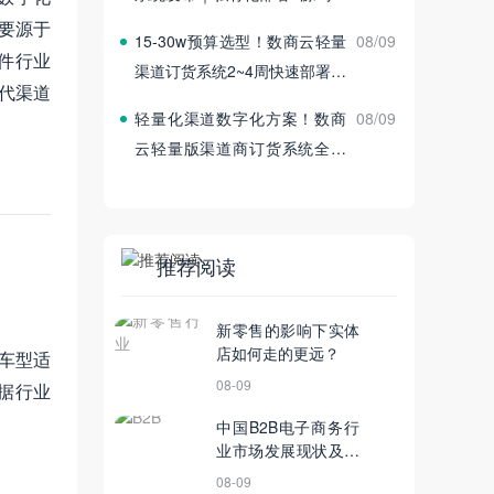
付
主要源于
15‑30w预算选型！数商云轻量
08/09
件行业
渠道订货系统2~4周快速部署上
现代渠道
线
轻量化渠道数字化方案！数商
08/09
云轻量版渠道商订货系统全新
发布
推荐阅读
新零售的影响下实体
店如何走的更远？
车型适
08-09
据行业
中国B2B电子商务行
业市场发展现状及未
来趋势分析
08-09