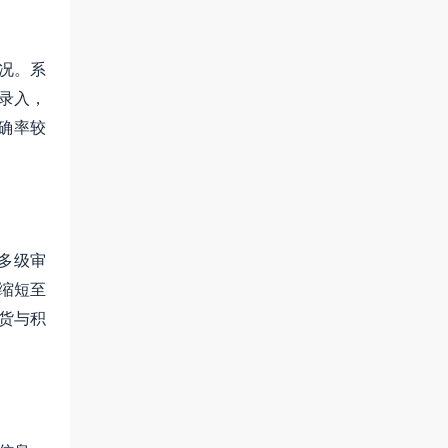
况。系
复录入，
确率较
多级审
缩短至
货与积