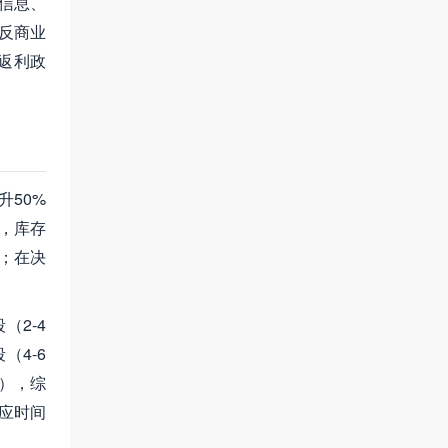
信息、
反商业
返利政
50%
，库存
；在决
2-4
（4-6
），综
应时间