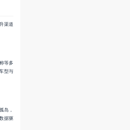
升渠道
称等多
车型与
孤岛，
数据驱