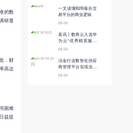
一文读懂B2B撮合交
准的数
易平台的商业逻辑
调研显
08-09
喜讯丨数商云入选华
为云“优秀精英服务
商”荣誉称号
08-09
批，财
冶金行业数智化供应
商管理平台实现业务
率高达
全链规范透明，构筑
08-09
竞争壁垒
同困难
日益提