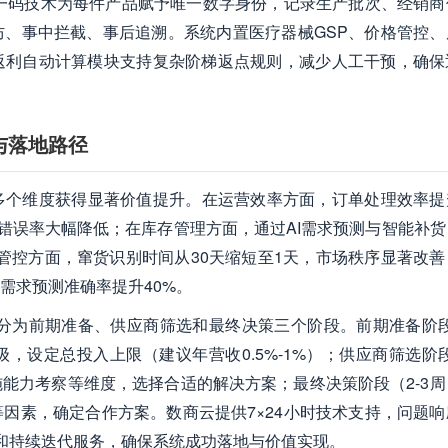
一码技术为每件产品赋予唯一数字身份，记录生产批次、经销商
、事中拦截、事后追溯。系统内置医疗器械GSP、价格管控、
返利自动计算模块支持复杂阶梯返点规则，减少人工干预，确保
与落地路径
个维度获得显著价值提升。在运营效率方面，订单处理效率提升
工错误率大幅降低；在库存管理方面，通过AI需求预测与智能补货
道管控方面，窜货识别时间从30天缩短至1天，市场秩序显著改善
需求预测准确率提升40%。
分为前期准备、供应商筛选和最终决策三个阶段。前期准备阶段（
设定总投入上限（建议年营收0.5%-1%）；供应商筛选阶段
能力考察等维度，选择合适的解决方案；最终决策阶段（2-3周
因素，确定合作方案。数商云提供7×24小时技术支持，问题响
和持续迭代服务，确保系统成功落地与价值实现。