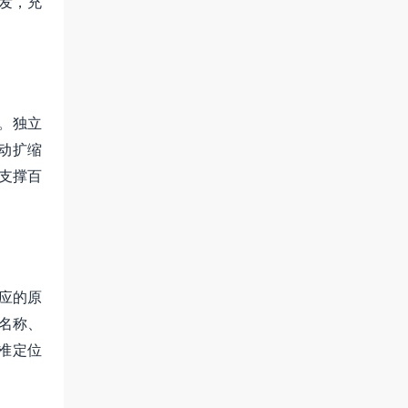
发，充
计。独立
自动扩缩
支撑百
应的原
名称、
精准定位