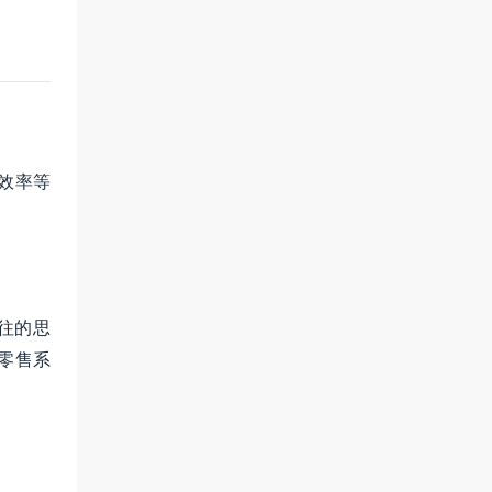
效率等
往的思
零售系