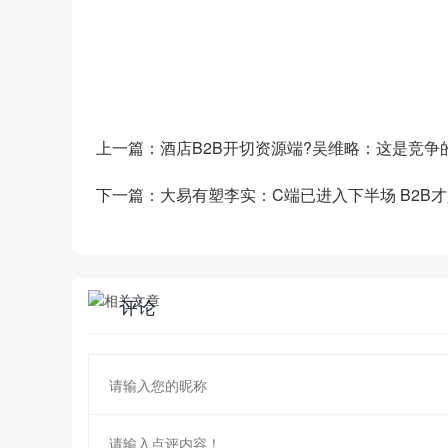
——生产运营——销售市场”端到端的全链
和新技术为企业创造商业数字化价值。
上一篇：
酒店B2B开切资源端?吴维略：这是竞争
下一篇：
大易有塑李实：C端已进入下半场 B2B
评论