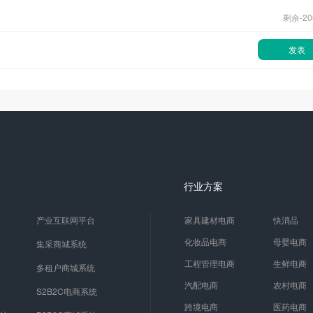
剩余-
20
发表
行业方案
产业互联网平台
家具建材电商
快消品
化妆品电商
母婴电商
集采商城系统
工程管理电商
生鲜电商
多租户商城系统
汽配电商
农村电商
S2B2C电商系统
跨境电商
医药电商