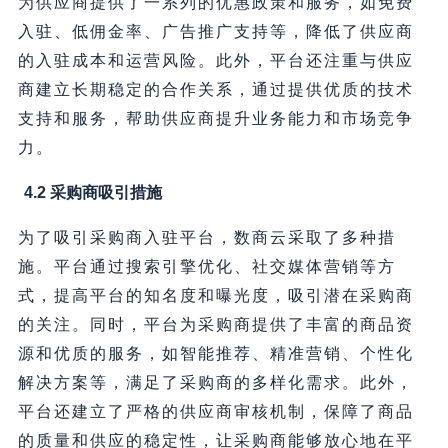
为供应商提供了一系列的优惠政策和服务，如免费
入驻、低佣金率、广告推广支持等，降低了供应商
的入驻成本和运营风险。此外，平台还注重与供应
商建立长期稳定的合作关系，通过提供优质的技术
支持和服务，帮助供应商提升业务能力和市场竞争
力。
4.2 采购商吸引措施
为了吸引采购商入驻平台，数商云采取了多种措
施。平台通过搜索引擎优化、社交媒体营销等方
式，提高平台的知名度和曝光度，吸引潜在采购商
的关注。同时，平台为采购商提供了丰富的商品资
源和优质的服务，如智能推荐、精准营销、个性化
解决方案等，满足了采购商的多样化需求。此外，
平台还建立了严格的供应商审核机制，保障了商品
的质量和供应的稳定性，让采购商能够放心地在平