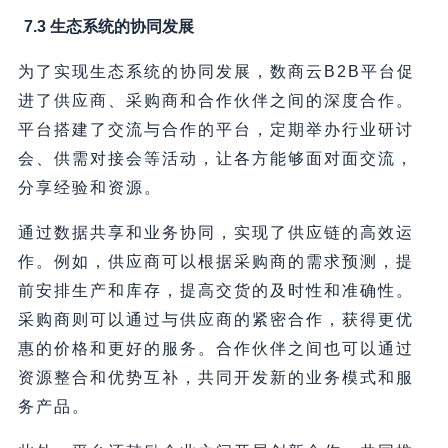
7.3 生态系统的协同发展
为了实现生态系统的协同发展，数商云B2B平台促
进了供应商、采购商和合作伙伴之间的深度合作。
平台搭建了交流与合作的平台，定期举办行业研讨
会、供需对接会等活动，让各方能够面对面交流，
分享经验和资源。
通过数据共享和业务协同，实现了供应链的高效运
作。例如，供应商可以根据采购商的需求预测，提
前安排生产和库存，提高交货的及时性和准确性。
采购商则可以通过与供应商的紧密合作，获得更优
惠的价格和更好的服务。合作伙伴之间也可以通过
资源整合和优势互补，共同开发新的业务模式和服
务产品。