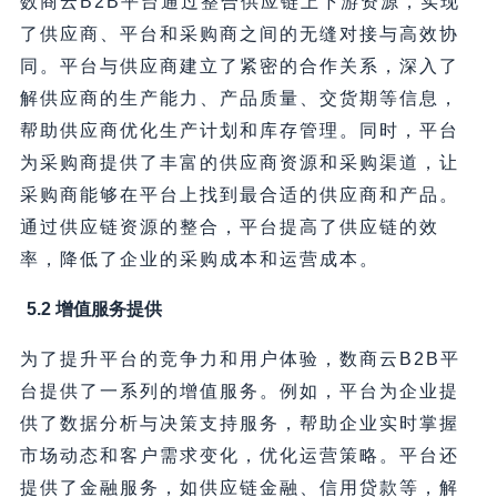
数商云B2B平台通过整合供应链上下游资源，实现
了供应商、平台和采购商之间的无缝对接与高效协
同。平台与供应商建立了紧密的合作关系，深入了
解供应商的生产能力、产品质量、交货期等信息，
帮助供应商优化生产计划和库存管理。同时，平台
为采购商提供了丰富的供应商资源和采购渠道，让
采购商能够在平台上找到最合适的供应商和产品。
通过供应链资源的整合，平台提高了供应链的效
率，降低了企业的采购成本和运营成本。
5.2 增值服务提供
为了提升平台的竞争力和用户体验，数商云B2B平
台提供了一系列的增值服务。例如，平台为企业提
供了数据分析与决策支持服务，帮助企业实时掌握
市场动态和客户需求变化，优化运营策略。平台还
提供了金融服务，如供应链金融、信用贷款等，解