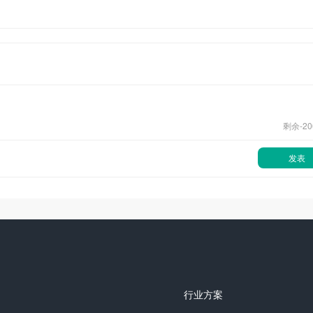
剩余-
20
发表
行业方案