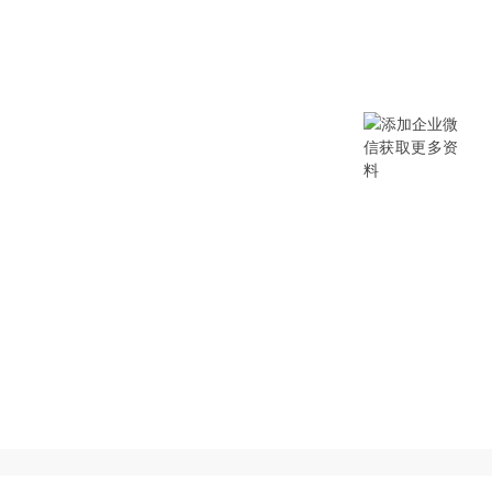
提供SCM/企业采购/DMS经销商/渠
B/B2B2C/B2C等电商系统，从“供应链
数字化产品和方案，致力于通过数字化
添加企业微信获取更多资料