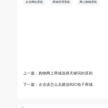
企业网站系统
商城管理系统
网上购物系统
数商云是一家全链数字化运营服务商，专注于
道商等管理系统，B2B/S2B/S2C/B2B2
——生产运营——销售市场”端到端的全链
和新技术为企业创造商业数字化价值。
上一篇：
购物网上商城选择关键词的原则
下一篇：
企业该怎么去建设B2C电子商城