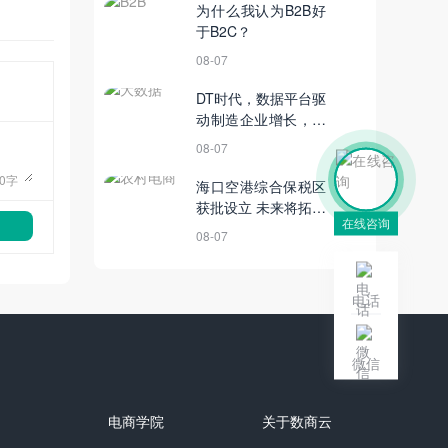
为什么我认为B2B好
于B2C？
08-07
DT时代，数据平台驱
动制造企业增长，实
现精细化运营
08-07
0
字
海口空港综合保税区
获批设立 未来将拓展
在线咨询
跨境电商等业务丨5
08-07
月19日【电商简讯】
电话
微信
电商学院
关于数商云