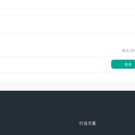
剩余-
20
发表
行业方案