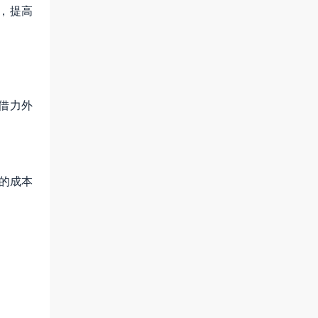
，提高
借力外
的成本