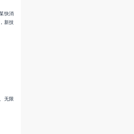
某快消
，新技
、无限