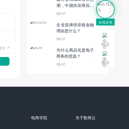
潮，中国供应商应优
先做好哪两手准备？
08-07
在线咨询
企业选择供应链金融
理由是什么？
08-07
电话
0
字
为什么商品化是电子
商务的优选？
微信
08-07
电商学院
关于数商云