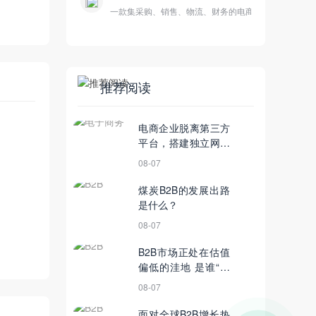
一款集采购、销售、物流、财务的电商平台
推荐阅读
电商企业脱离第三方
平台，搭建独立网上
商城系统
08-07
煤炭B2B的发展出路
是什么？
08-07
B2B市场正处在估值
偏低的洼地 是谁“坑
了”这个风口？
08-07
面对全球B2B增长热