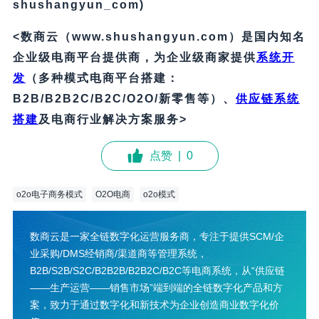
shushangyun_com)
<数商云（www.shushangyun.com）是国内知名
企业级电商平台提供商，为企业级商家提供
系统开
发
（多种模式电商平台搭建：
B2B/B2B2C/B2C/O2O/新零售等）、
供应链系统
搭建
及电商行业解决方案服务>
点赞
|
0
o2o电子商务模式
O2O电商
o2o模式
数商云是一家全链数字化运营服务商，专注于提供SCM/企
业采购/DMS经销商/渠道商等管理系统，
B2B/S2B/S2C/B2B2B/B2B2C/B2C等电商系统，从“供应链
——生产运营——销售市场”端到端的全链数字化产品和方
案，致力于通过数字化和新技术为企业创造商业数字化价