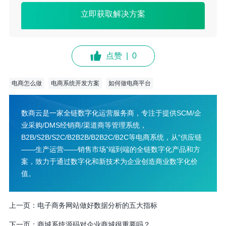
立即获取解决方案
点赞
|
0
电商怎么做
电商系统开发方案
如何做电商平台
数商云是一家全链数字化运营服务商，专注于提供SCM/企
业采购/DMS经销商/渠道商等管理系统，
B2B/S2B/S2C/B2B2B/B2B2C/B2C等电商系统，从“供应链
——生产运营——销售市场”端到端的全链数字化产品和方
案，致力于通过数字化和新技术为企业创造商业数字化价
值。
上一页：
电子商务网站做好数据分析的五大指标
下一页：
商城系统源码对企业商城很重要吗？