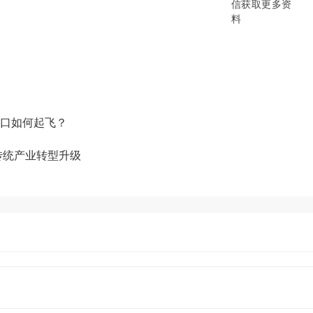
B/B2B2C/B2C等电商系统，从“供应链
数字化产品和方案，致力于通过数字化
添加企业微信获取更多资料
口如何起飞？
传统产业转型升级