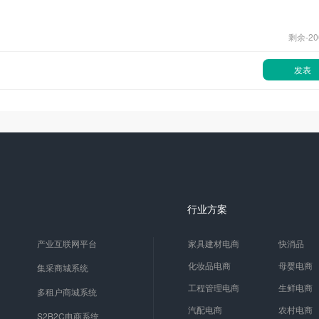
剩余-
20
发表
行业方案
产业互联网平台
家具建材电商
快消品
化妆品电商
母婴电商
集采商城系统
工程管理电商
生鲜电商
多租户商城系统
汽配电商
农村电商
S2B2C电商系统