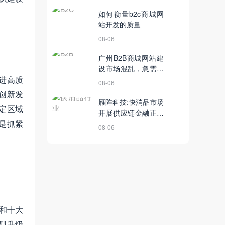
如何衡量b2c商城网
站开发的质量
08-06
广州B2B商城网站建
设市场混乱，急需改
进高质
变
08-06
创新发
雁阵科技:快消品市场
定区域
开展供应链金融正当
是抓紧
时
08-06
和十大
型升级