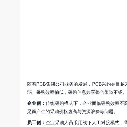
随着PCB集团公司业务的发展，PCB采购类目
弱，采购效率偏低，采购信息共享整合渠道不畅。
企业侧：
传统采购模式下，企业面临采购效率不
足而产生的采购价格虚高与资源浪费等问题。
员工侧：
企业采购人员采用线下人工对接模式，