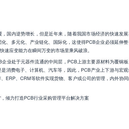
缓，国内逆势增长，但是近年来，随着我国市场经济的快速发展
团化、多元化、产业链化、国际化，这使得PCB企业必须延伸整
快速应变能力在瞬间万变的市场里乘风破浪。
CB企业处于元器件流通的中间层，PCB上游主要原材料为覆铜板
是消费电子、计算机、汽车等，因此，PCB产业上下游与宏观
存、ERP、CRM等软件实现货物、客户或公司的管理，内外协同