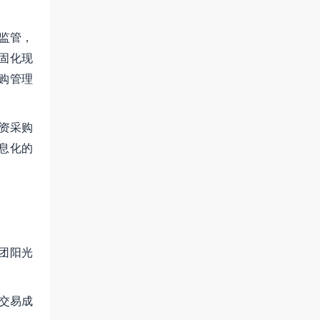
监管，
固化现
购管理
资采购
息化的
团阳光
交易成