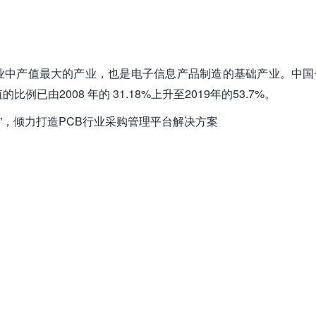
业中产值最大的产业，也是电子信息产品制造的基础产业。中国
已由2008 年的 31.18%上升至2019年的53.7%。