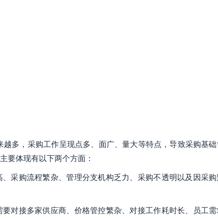
越来越多，采购工作呈现点多、面广、量大等特点，导致采购基础
主要体现有以下两个方面：
高、采购流程繁杂、管理分支机构乏力、采购不透明以及因采购
需要对接多家供应商、价格管控繁杂、对接工作耗时长、员工需