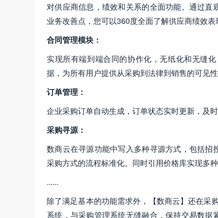
对供应商信息，绩效和关系的全面功能。通过直
业务改善点，您可以360度全面了解供应商绩效
合同管理模块：
实现所有端到端合同的协作化，无纸化和无缝化
据，为所有用户提供从采购到法律到销售的可见性
订单管理：
企业采购订单自动生成，订单状态实时更新，及时
采购寻源：
数商云在寻源功能中写入多种寻源方式，包括招
采购方式的流程标准化。同时引用价格库实现多种
......
除了满足基本的功能需求外，【数商云】还在采购
系统，与采购管理系统无缝融合，保持交易数据