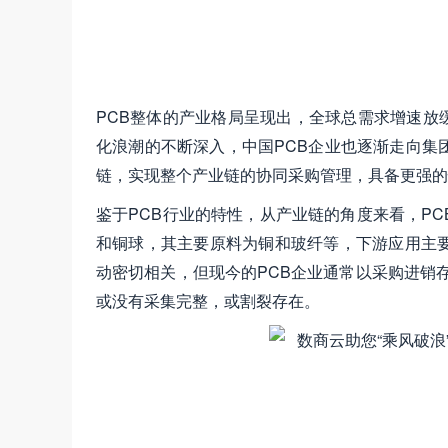
PCB整体的产业格局呈现出，全球总需求增速放
化浪潮的不断深入，中国PCB企业也逐渐走向集
链，实现整个产业链的协同采购管理，具备更强的
鉴于PCB行业的特性，从产业链的角度来看，P
和铜球，其主要原料为铜和玻纤等，下游应用主要
动密切相关，但现今的PCB企业通常以采购进销
或没有采集完整，或割裂存在。