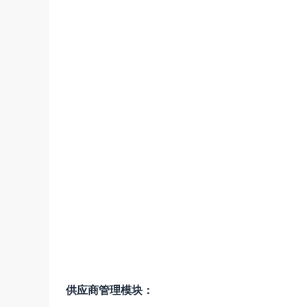
供应商管理模块：