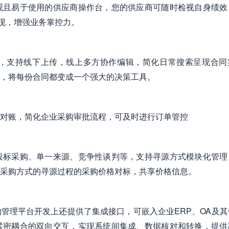
观且易于使用的供应商操作台，您的供应商可随时检视自身绩效
表现，增强业务掌控力。
，支持线下上传，线上多方协作编辑，简化日常搜索呈现合同
，将每份合同都变成一个强大的决策工具。
对账，简化企业采购审批流程，可及时进行订单管控
投标采购、单一来源、竞争性谈判等，支持寻源方式模块化管理
采购方式的寻源过程的采购价格对标，共享价格信息。
管理平台开发上还提供了集成接口，可嵌入企业ERP、OA及其
紧密耦合的双向交互，实现系统间集成、数据核对和转换，提供