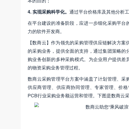
本的目的；
4. 实现采购科学化。
通过平台价格库及其他分析
在平台建设的准备阶段，应进一步细化采购平台
力的软件开发商。
【数商云】作为领先的采购管理供应链解决方案供
的采购业务，提供全面的支持，通过集团策略的
购业务创新的多种采购模式。为企业用户提供差
的物资采购业务管理过程。
数商云采购管理平台方案中涵盖了计划管理、采
供应商管理、供应商协同管理、专家管理、价格
PCB行业采购业务额运营和管理。下图是数商云