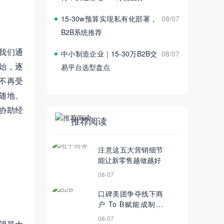
15‑30w预算实现私有化部署，
08/07
B2B系统推荐
我们通
中小制造企业｜15‑30万B2B交
08/07
始，逐
易平台选型盘点
不再受
随地、
协助经
推荐阅读
注意这五大营销细节
能让新零售越做越好
08-07
口碑美团争夺线下商
户 To B赋能成制胜
关键
08-07