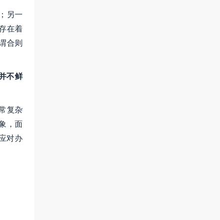
；另一
存在着
谓合则
并不鲜
常复杂
象，面
应对办