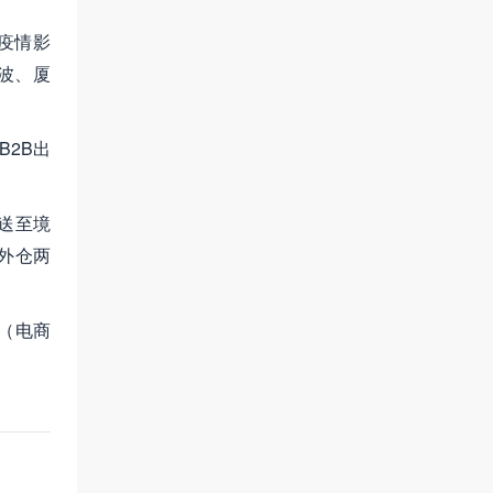
疫情影
波、厦
2B出
送至境
外仓两
。（电商