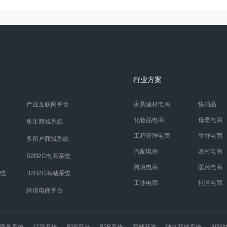
行业方案
产业互联网平台
家具建材电商
快消品
化妆品电商
母婴电商
集采商城系统
工程管理电商
生鲜电商
多租户商城系统
汽配电商
农村电商
S2B2C电商系统
跨境电商
医药电商
系统
B2B2C商城系统
工业电商
社区电商
跨境电商平台
商务系统
订货系统
B2B平台
B2B系统
商城开发
独立商城系统
AI智