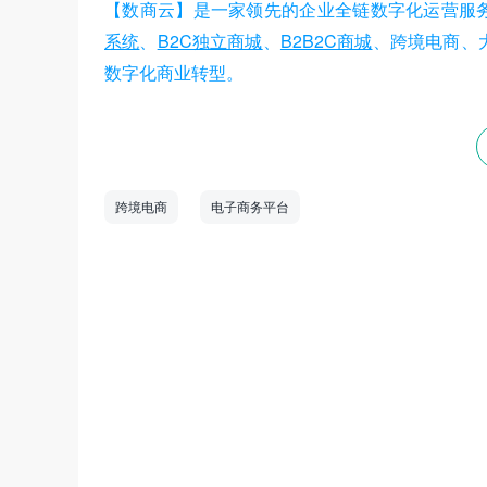
【数商云】
是一家领先的企业全链数字化运营服
系统
、
B2C独立商城
、
B2B2C商城
、跨境电商、
数字化商业转型。
跨境电商
电子商务平台
数商云是一家全链数字化运营服务商，专注于
道商等管理系统，B2B/S2B/S2C/B2B2
——生产运营——销售市场”端到端的全链
和新技术为企业创造商业数字化价值。