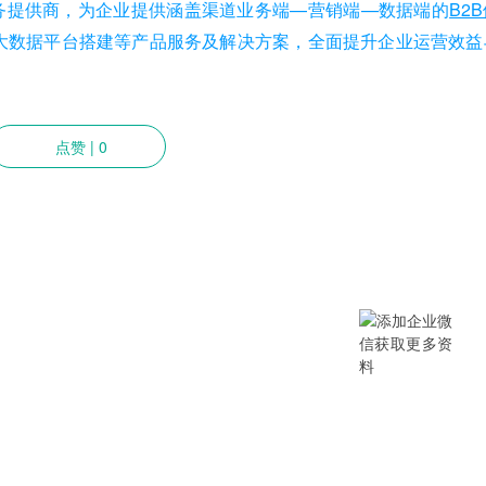
务提供商，为企业提供涵盖渠道业务端—营销端—数据端的
B2
大数据平台搭建等产品服务及解决方案，全面提升企业运营效益
点赞
|
0
提供SCM/企业采购/DMS经销商/渠
B/B2B2C/B2C等电商系统，从“供应链
数字化产品和方案，致力于通过数字化
添加企业微信获取更多资料