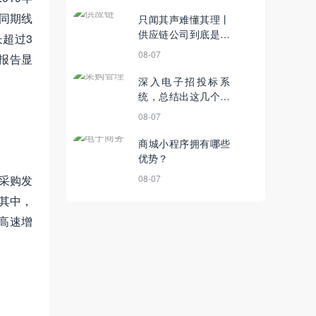
，同期线
只闻其声难懂其理丨
供应链公司到底是什
超过3
么？
08-07
报告显
深入电子招投标系
统，总结出这几个优
势！
08-07
商城小程序拥有哪些
优势？
采购发
08-07
。其中，
持高速增