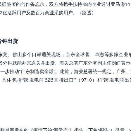
根据签署的合作备忘录，双方将携手扶持省内企业通过亚马逊14
3亿活跃用户及数百万商业采购用户。（路透）
分钟出货
、东莞、佛山多个口岸通关现场，京东全球售、卓志等多家企业争
，15分钟就能办完通关并出货。海关总署广东分署副主任刘红表示
进一步推动“广东制造卖全球”。此前，海关总署统一规定，广州、
具体包括“跨境电商B2B直接出口”（9710）和“跨境电商
数最新发布的《疫情下的“新常态”》报告（下称“报告”）显示，2