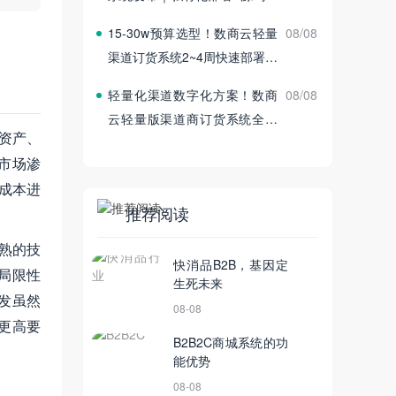
付
15‑30w预算选型！数商云轻量
08/08
渠道订货系统2~4周快速部署上
线
轻量化渠道数字化方案！数商
08/08
云轻量版渠道商订货系统全新
资产、
发布
市场渗
成本进
推荐阅读
熟的技
快消品B2B，基因定
的局限性
生死未来
发虽然
08-08
更高要
B2B2C商城系统的功
能优势
08-08