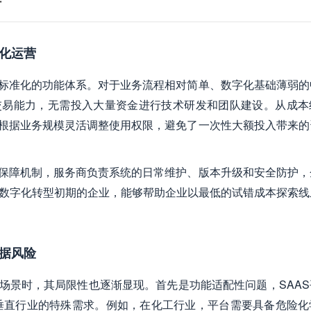
析
量化运营
和标准化的功能体系。对于业务流程相对简单、数字化基础薄弱的
交易能力，无需投入大量资金进行技术研发和团队建设。从成本
以根据业务规模灵活调整使用权限，避免了一次性大额投入带来的
全保障机制，服务商负责系统的日常维护、版本升级和安全防护，
于数字化转型初期的企业，能够帮助企业以最低的试错成本探索线
数据风险
务场景时，其局限性也逐渐显现。首先是功能适配性问题，SAAS
垂直行业的特殊需求。例如，在化工行业，平台需要具备危险化