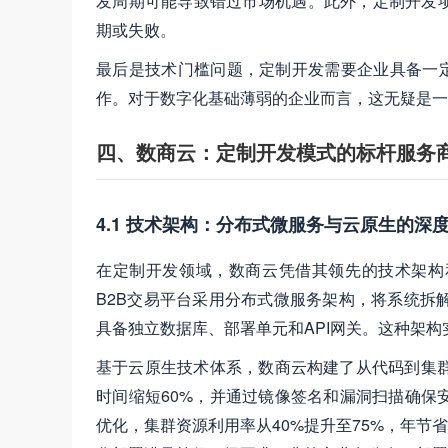
发周期可能导致错过市场机遇。此外，定制开发
期或失败。
最后是技术门槛问题，定制开发需要企业具备一定
作。对于数字化基础薄弱的企业而言，这无疑是一
四、数商云：定制开发模式的标杆服务
4.1 技术架构：分布式微服务与云原生的深
在定制开发领域，数商云凭借其领先的技术架构
B2B交易平台采用分布式微服务架构，将系统拆
具备独立数据库、部署单元和API网关。这种架
基于云原生技术体系，数商云构建了从代码到集群的
时间缩短60%，并通过镜像签名和漏洞扫描确保安全
优化，集群资源利用率从40%提升至75%，年节