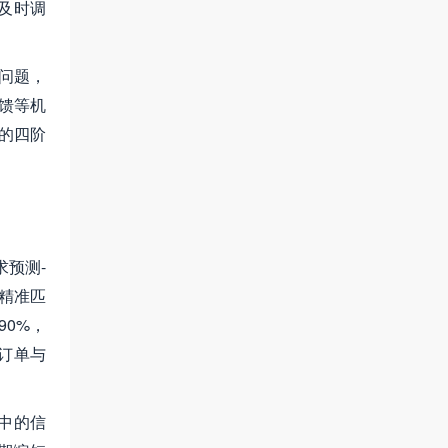
及时调
问题，
馈等机
”的四阶
预测-
精准匹
0%，
订单与
中的信