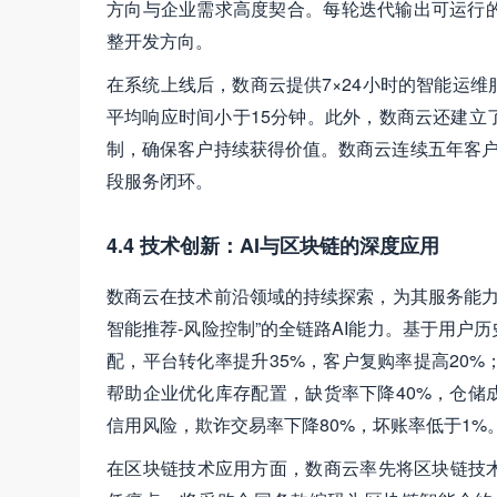
方向与企业需求高度契合。每轮迭代输出可运行
整开发方向。
在系统上线后，数商云提供7×24小时的智能运
平均响应时间小于15分钟。此外，数商云还建立
制，确保客户持续获得价值。数商云连续五年客户续
段服务闭环。
4.4 技术创新：AI与区块链的深度应用
数商云在技术前沿领域的持续探索，为其服务能力
智能推荐-风险控制”的全链路AI能力。基于用
配，平台转化率提升35%，客户复购率提高20
帮助企业优化库存配置，缺货率下降40%，仓储
信用风险，欺诈交易率下降80%，坏账率低于1%
在区块链技术应用方面，数商云率先将区块链技术