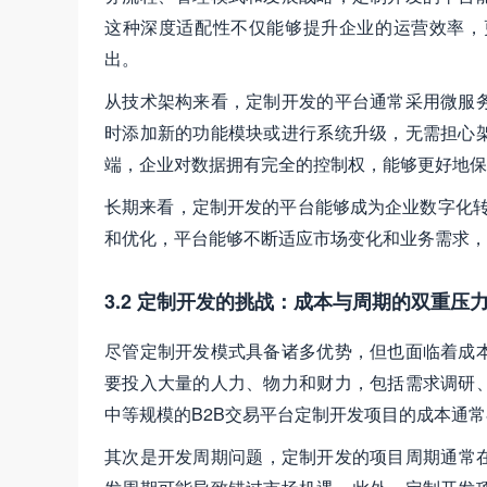
这种深度适配性不仅能够提升企业的运营效率，
出。
从技术架构来看，定制开发的平台通常采用微服
时添加新的功能模块或进行系统升级，无需担心
端，企业对数据拥有完全的控制权，能够更好地保
长期来看，定制开发的平台能够成为企业数字化转
和优化，平台能够不断适应市场变化和业务需求，
3.2 定制开发的挑战：成本与周期的双重压
尽管定制开发模式具备诸多优势，但也面临着成
要投入大量的人力、物力和财力，包括需求调研
中等规模的B2B交易平台定制开发项目的成本通常在5
其次是开发周期问题，定制开发的项目周期通常在