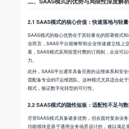
二、SAAS模式的优势与局限性深度解
2.1 SAAS模式的核心价值：快速落地与轻
SAAS模式的核心优势在于其轻量化的部署模式
业而言，SAAS平台能够帮助企业快速建立线上
看，SAAS模式采用按需付费的订阅制，企业可
力。
此外，SAAS平台通常具备完善的运维体系和安
需配备专业的IT运维团队。这种模式尤其适合处
模式，验证数字化转型的可行性。
2.2 SAAS模式的隐性短板：适配性不足与
尽管SAAS模式具备诸多优势，但在面对复杂业
功能模块是基于通用业务场景设计的，难以满足