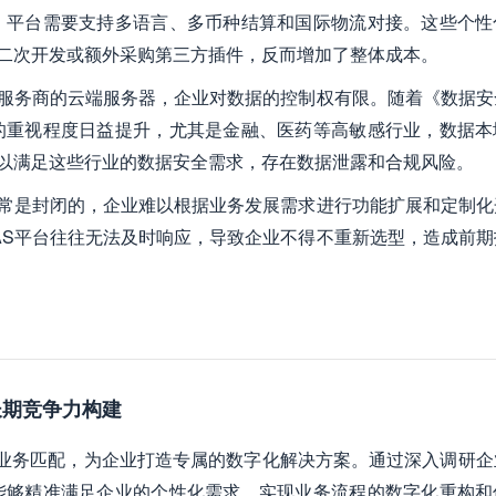
，平台需要支持多语言、多币种结算和国际物流对接。这些个性
行二次开发或额外采购第三方插件，反而增加了整体成本。
在服务商的云端服务器，企业对数据的控制权有限。随着《数据安
的重视程度日益提升，尤其是金融、医药等高敏感行业，数据本
难以满足这些行业的数据安全需求，存在数据泄露和合规风险。
通常是封闭的，企业难以根据业务发展需求进行功能扩展和定制化
AS平台往往无法及时响应，导致企业不得不重新选型，造成前期
长期竞争力构建
的业务匹配，为企业打造专属的数字化解决方案。通过深入调研企
能够精准满足企业的个性化需求，实现业务流程的数字化重构和