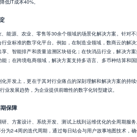
低IT成本40%。
淀
、能源、农业、零售等30余个领域的场景化解决方案。针对不
合行业标准的数字化平台。例如，在制造业领域，数商云的解决
共享、智能排产和质量追溯区块链化；在快消品行业，解决方案
功能；在跨境电商领域，解决方案支持多语言、多币种结算和国
制化开发上，更在于其对行业痛点的深刻理解和解决方案的持续
行业发展趋势，为企业提供前瞻性的数字化转型建议。
周期保障
调研、方案设计、系统开发、测试上线到运维优化的全周期服务
分为2-4周的迭代周期，通过每日站会与用户故事地图技术，确