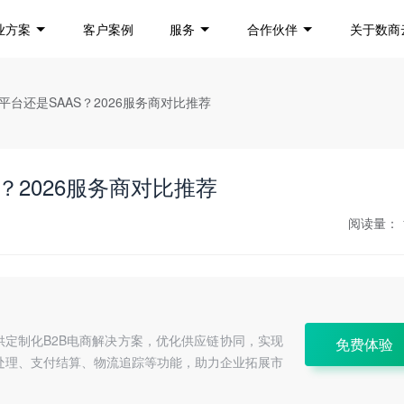
业方案
客户案例
服务
合作伙伴
关于数商
易平台还是SAAS？2026服务商对比推荐
？2026服务商对比推荐
阅读量：
供定制化B2B电商解决方案，优化供应链协同，实现
免费体验
处理、支付结算、物流追踪等功能，助力企业拓展市