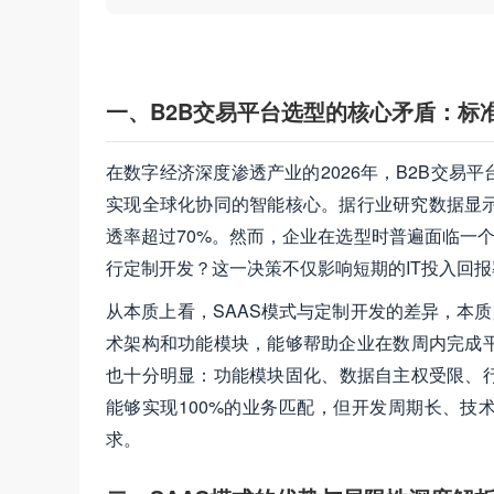
一、B2B交易平台选型的核心矛盾：标
在数字经济深度渗透产业的2026年，B2B交
实现全球化协同的智能核心。据行业研究数据显示
透率超过70%。然而，企业在选型时普遍面临一
行定制开发？这一决策不仅影响短期的IT投入回报
从本质上看，SAAS模式与定制开发的差异，本
术架构和功能模块，能够帮助企业在数周内完成平台
也十分明显：功能模块固化、数据自主权受限、
能够实现100%的业务匹配，但开发周期长、技
求。