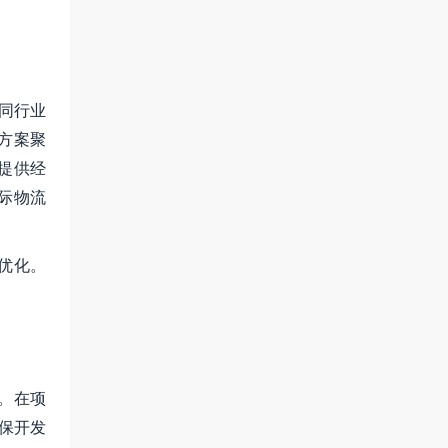
同行业
方案聚
提供经
际物流
优化。
。在项
保开发