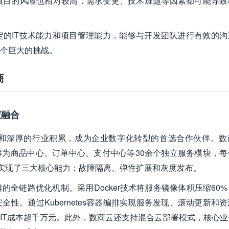
项目的风险也相对较高，需求变更、技术难题等因素都可能导致
的IT技术能力和项目管理能力，能够与开发团队进行有效的沟
个巨大的挑战。
商
度融合
和深厚的行业积累，成为企业数字化转型的首选合作伙伴。数
解为商品中心、订单中心、支付中心等30余个独立服务模块，每
构实现了三大核心能力：故障隔离、弹性扩展和灰度发布。
全链路优化机制。采用Docker技术将服务镜像体积压缩60
性。通过Kubernetes容器编排实现服务发现、滚动更新和
省IT成本超千万元。此外，数商云还支持混合云部署模式，核心