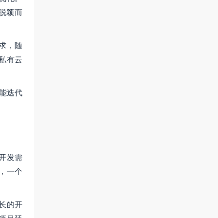
脱颖而
求，随
私有云
能迭代
开发需
，一个
长的开