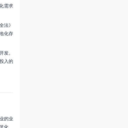
化需求
全法》
地化存
开发。
投入的
业的业
优化。