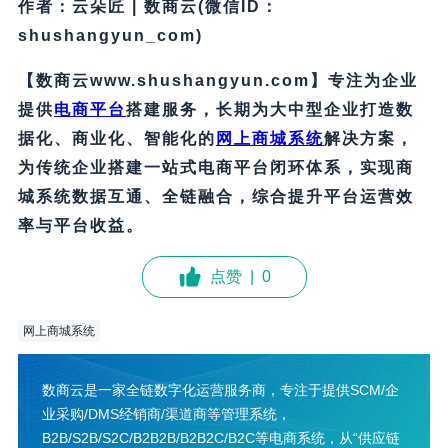
作者：云朵匠 | 数商云(微信ID：
shushangyun_com)
【数商云www.shushangyun.com】专注为企业
提供
电商平台
搭建服务，长期为大中型企业打造数
据化、商业化、智能化的
网上商城系统
解决方案，
为传统企业搭建一站式电商平台闭环体系，实现商
城系统数据互通、全链融合，综合提升平台运营效
率与平台收益。
点赞
|
0
网上商城系统
数商云是一家全链数字化运营服务商，专注于提供SCM/企
业采购/DMS经销商/渠道商等管理系统，
B2B/S2B/S2C/B2B2B/B2B2C/B2C等电商系统，从“供应链