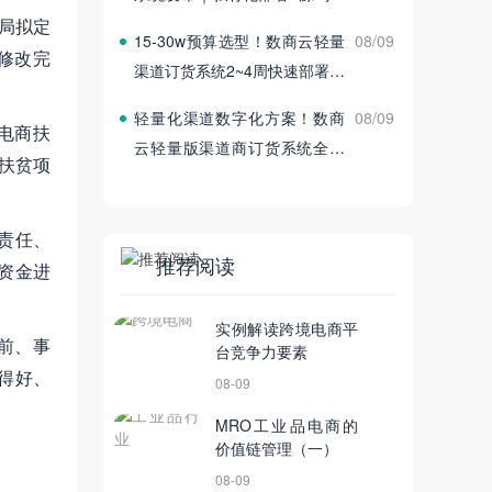
付
局拟定
15‑30w预算选型！数商云轻量
08/09
修改完
渠道订货系统2~4周快速部署上
线
轻量化渠道数字化方案！数商
08/09
电商扶
云轻量版渠道商订货系统全新
扶贫项
发布
责任、
推荐阅读
资金进
实例解读跨境电商平
前、事
台竞争力要素
得好、
08-09
MRO工业品电商的
价值链管理（一）
08-09