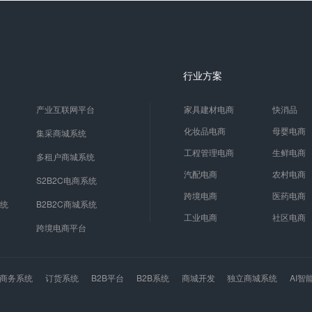
行业方案
产业互联网平台
家具建材电商
快消品
化妆品电商
母婴电商
集采商城系统
工程管理电商
生鲜电商
多租户商城系统
汽配电商
农村电商
S2B2C电商系统
跨境电商
医药电商
系统
B2B2C商城系统
工业电商
社区电商
跨境电商平台
商务系统
订货系统
B2B平台
B2B系统
商城开发
独立商城系统
AI智