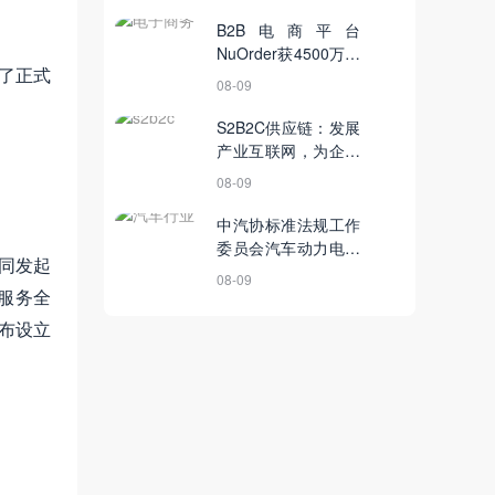
B2B电商平台
NuOrder获4500万美
了正式
元融资丨3月15日
08-09
【电商简讯】
S2B2C供应链：发展
产业互联网，为企业
带来深度价值
08-09
中汽协标准法规工作
委员会汽车动力电池
台共同发起
专业委员会成立大会
08-09
暨第一次工作会议在
服务全
京召开丨11月30日
布设立
【电商简讯】