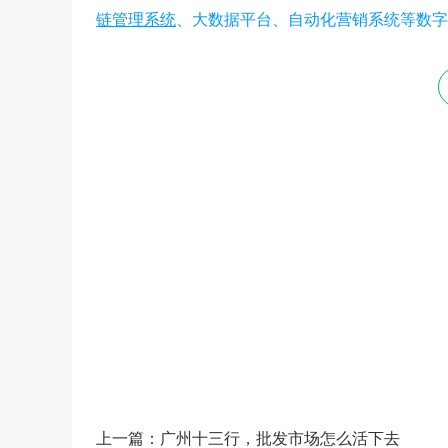
链管理系统
、大数据平台、自动化营销系统等数字
数商云是一家全链数字化运营服务商，专注于
道商等管理系统，B2B/S2B/S2C/B2B2
——生产运营——销售市场”端到端的全链
和新技术为企业创造商业数字化价值。
上一篇：
广州十三行，批发市场怎么活下去