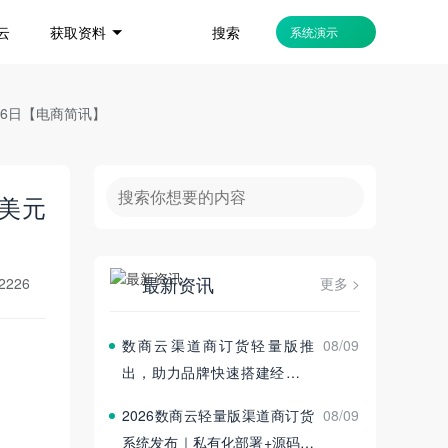
搜索
云
获取资料
系统演示
月26日【电商简讯】
万美元
最新资讯
2226
更多 >
数商云渠道商订货轻量版推
08/09
出，助力品牌快速搭建经销商
订货平台
2026数商云轻量版渠道商订货
08/09
系统发布｜私有化部署+源码交