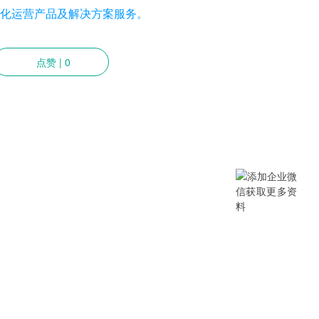
化运营产品及解决方案服务。
点赞
|
0
提供SCM/企业采购/DMS经销商/渠
B/B2B2C/B2C等电商系统，从“供应链
数字化产品和方案，致力于通过数字化
添加企业微信获取更多资料