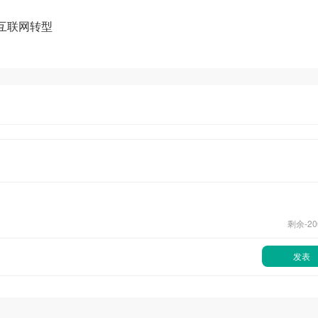
互联网转型
剩余-
20
发表