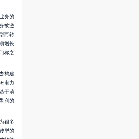
业务的
务被激
型而转
期增长
们称之
去构建
GE电力
基于消
盈利的
为很多
转型的