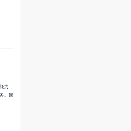
能力，
务。因