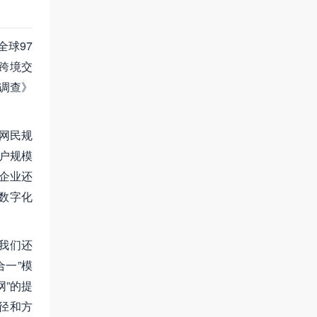
对全球97
的跨境交
数调查》
国网民规
用户规模
兴企业还
数字化
我们还
一”模
”的提
径和方