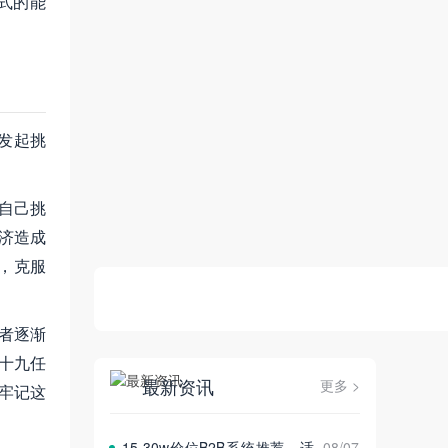
式的能
发起挑
自己挑
济造成
，克服
导者逐渐
十九任
最新资讯
更多 >
。牢记这
15‑30w价位B2B系统推荐，适
08/07