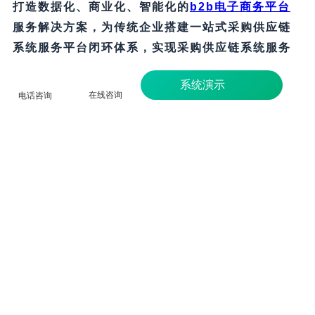
打造数据化、商业化、智能化的
b2b电子商务平台
服务解决方案，为传统企业搭建一站式采购供应链
系统服务平台闭环体系，实现采购供应链系统服务
平台数据互通、全链融合，综合提升平台运营效率
系统演示
与平台收益。
在线咨询
电话咨询
点赞
|
0
采购管理系统
电子采购管理平台
采购供应商管理系统
数商云是一家全链数字化运营服务商，专注于提供SCM/企
业采购/DMS经销商/渠道商等管理系统，
B2B/S2B/S2C/B2B2B/B2B2C/B2C等电商系统，从“供应链
——生产运营——销售市场”端到端的全链数字化产品和方
案，致力于通过数字化和新技术为企业创造商业数字化价
值。