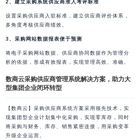
2、建立采购系统供应商准入考评标准
设置采购供应商入驻标准，建立供应商评价体系，
多角度考核供应商绩效。
3、采购网站数据报表便于预测
将电子采购网站数据、供应商协同数据作为管理分
析的依据，形成有效报表，实现管理高效、准确。
数商云采购供应商管理系统解决方案，助力大
型集团企业闭环转型
【数商云】采购供应商系统方案采用领先技术，实
现集团型企业计划集中化采购，实现零库存，同时
将采购与财务、库存、销售紧密连接，用采购变革
升级企业运营。