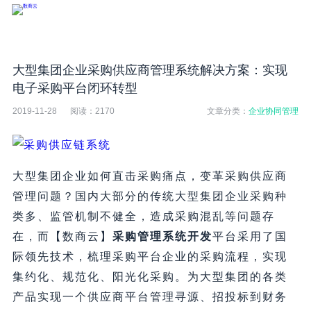
大型集团企业采购供应商管理系统解决方案：实现
电子采购平台闭环转型
2019-11-28
阅读：
2170
文章分类：
企业协同管理
大型集团企业如何直击采购痛点，变革采购供应商
管理问题？国内大部分的传统大型集团企业采购种
类多、监管机制不健全，造成采购混乱等问题存
在，而【数商云】
采购管理系统开发
平台采用了国
际领先技术，梳理采购平台企业的采购流程，实现
集约化、规范化、阳光化采购。为大型集团的各类
产品实现一个供应商平台管理寻源、招投标到财务