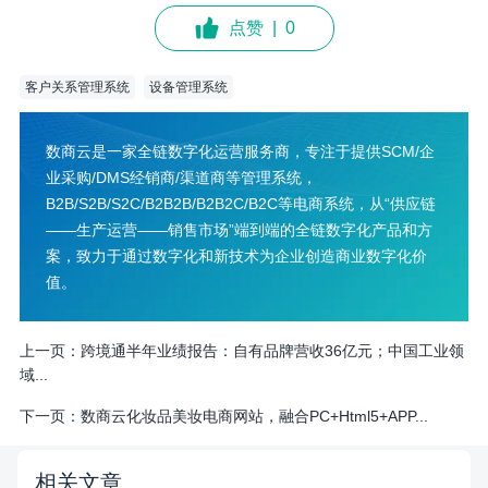
点赞
|
0
客户关系管理系统
设备管理系统
数商云是一家全链数字化运营服务商，专注于提供SCM/企
业采购/DMS经销商/渠道商等管理系统，
B2B/S2B/S2C/B2B2B/B2B2C/B2C等电商系统，从“供应链
——生产运营——销售市场”端到端的全链数字化产品和方
案，致力于通过数字化和新技术为企业创造商业数字化价
值。
上一页：
跨境通半年业绩报告：自有品牌营收36亿元；中国工业领
域...
下一页：
数商云化妆品美妆电商网站，融合PC+Html5+APP...
相关文章