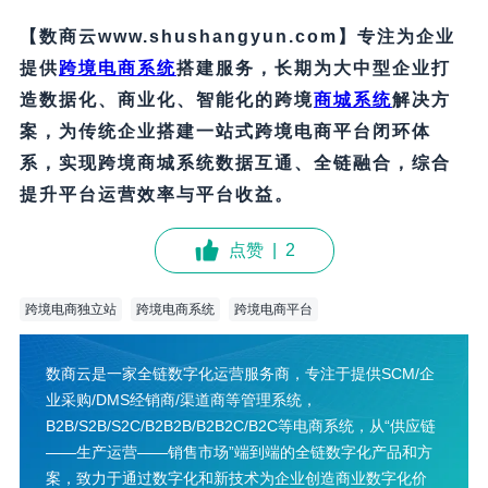
【数商云www.shushangyun.com】专注为企业
提供
跨境电商系统
搭建服务，长期为大中型企业打
造数据化、商业化、智能化的
跨境
商城系统
解决方
案，为传统企业搭建一站式
跨境电商
平台闭环体
系，实现
跨境商城
系统数据互通、全链融合，综合
提升平台运营效率与平台收益。
点赞
|
2
跨境电商独立站
跨境电商系统
跨境电商平台
数商云是一家全链数字化运营服务商，专注于提供SCM/企
业采购/DMS经销商/渠道商等管理系统，
B2B/S2B/S2C/B2B2B/B2B2C/B2C等电商系统，从“供应链
——生产运营——销售市场”端到端的全链数字化产品和方
案，致力于通过数字化和新技术为企业创造商业数字化价